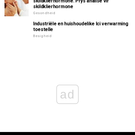
skildklierhormone. Prys analise vir
skildklierhormone
Gesondheid
Industriële en huishoudelike Ici verwarming
toestelle
Besigheid
ad