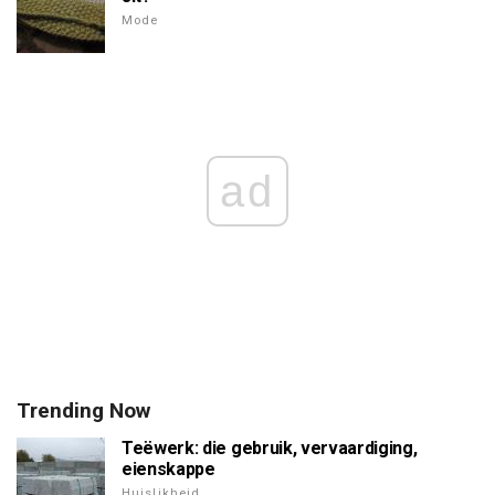
Mode
ad
Trending Now
Teëwerk: die gebruik, vervaardiging,
eienskappe
Huislikheid