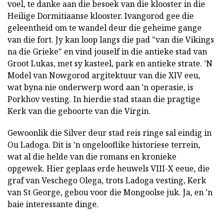
voel, te danke aan die besoek van die klooster in die
Heilige Dormitiaanse klooster. Ivangorod gee die
geleentheid om te wandel deur die geheime gange
van die fort. Jy kan loop langs die pad "van die Vikings
na die Grieke" en vind jouself in die antieke stad van
Groot Lukas, met sy kasteel, park en antieke strate. 'N
Model van Nowgorod argitektuur van die XIV eeu,
wat byna nie onderwerp word aan 'n operasie, is
Porkhov vesting. In hierdie stad staan die pragtige
Kerk van die geboorte van die Virgin.
Gewoonlik die Silver deur stad reis ringe sal eindig in
Ou Ladoga. Dit is 'n ongelooflike historiese terrein,
wat al die helde van die romans en kronieke
opgewek. Hier geplaas erde heuwels VIII-X eeue, die
graf van Veschego Olega, trots Ladoga vesting, Kerk
van St George, gebou voor die Mongoolse juk. Ja, en 'n
baie interessante dinge.