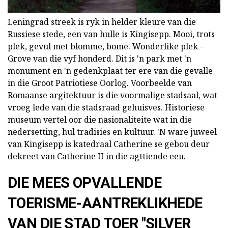
Leningrad streek is ryk in helder kleure van die
Russiese stede, een van hulle is Kingisepp. Mooi, trots
plek, gevul met blomme, bome. Wonderlike plek -
Grove van die vyf honderd. Dit is 'n park met 'n
monument en 'n gedenkplaat ter ere van die gevalle
in die Groot Patriotiese Oorlog. Voorbeelde van
Romaanse argitektuur is die voormalige stadsaal, wat
vroeg lede van die stadsraad gehuisves. Historiese
museum vertel oor die nasionaliteite wat in die
nedersetting, hul tradisies en kultuur. 'N ware juweel
van Kingisepp is katedraal Catherine se gebou deur
dekreet van Catherine II in die agttiende eeu.
DIE MEES OPVALLENDE
TOERISME-AANTREKLIKHEDE
VAN DIE STAD TOER "SILVER