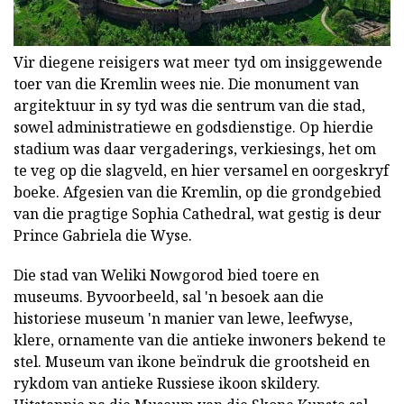
Vir diegene reisigers wat meer tyd om insiggewende
toer van die Kremlin wees nie. Die monument van
argitektuur in sy tyd was die sentrum van die stad,
sowel administratiewe en godsdienstige. Op hierdie
stadium was daar vergaderings, verkiesings, het om
te veg op die slagveld, en hier versamel en oorgeskryf
boeke. Afgesien van die Kremlin, op die grondgebied
van die pragtige Sophia Cathedral, wat gestig is deur
Prince Gabriela die Wyse.
Die stad van Weliki Nowgorod bied toere en
museums. Byvoorbeeld, sal 'n besoek aan die
historiese museum 'n manier van lewe, leefwyse,
klere, ornamente van die antieke inwoners bekend te
stel. Museum van ikone beïndruk die grootsheid en
rykdom van antieke Russiese ikoon skildery.