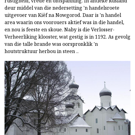
rustigheid, vrede en ontspanning. In antieke Rusland
deur middel van die nedersetting 'n handelsroete
uitgevoer van Kiëf na Nowgorod. Daar is 'n handel
area waarin ons voorouers aktief was in die handel,
en nou is feeste en skoue. Naby is die Verlosser-
Verheerliking klooster, wat gestig is in 1192. As gevolg
van die talle brande was oorspronklik 'n
houtstruktuur herbou in steen ..