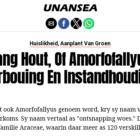
Huislikheid
Aanplant Van Groen
,
ang Hout, Of Amorfofally
rbouing En Instandhoud
t ook Amorfofallyus genoem word, kry sy naam v
rkoms. Sy naam vertaal as "ontsnapping woes." D
 familie Araceae, waarin daar meer as 120 verskil