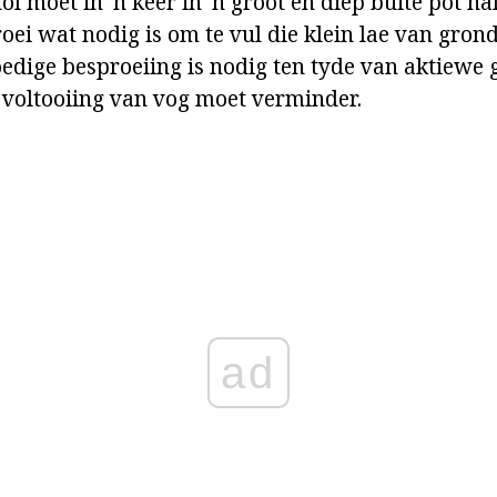
ol moet in 'n keer in 'n groot en diep buite pot ha
roei wat nodig is om te vul die klein lae van gro
edige besproeiing is nodig ten tyde van aktiewe 
 voltooiing van vog moet verminder.
ad