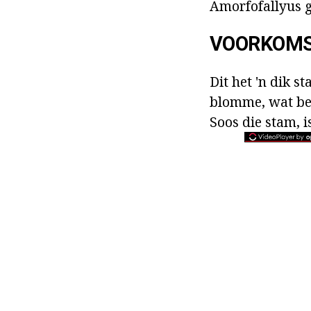
Amorfofallyus gr
VOORKOM
Dit het 'n dik s
blomme, wat bes
Soos die stam, i