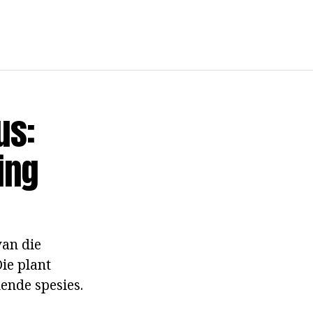
us:
ing
an die
ie plant
lende spesies.