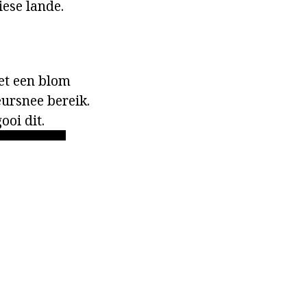
iese lande.
net een blom
eursnee bereik.
ooi dit.