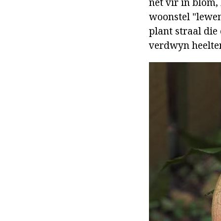
net vir in blom,
woonstel "lewend
plant straal di
verdwyn heelte