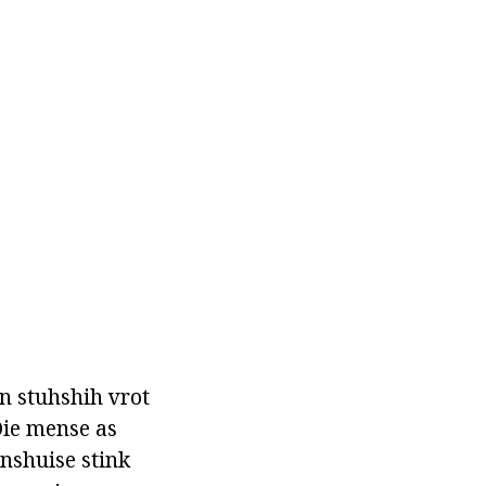
en stuhshih vrot
 Die mense as
nshuise stink