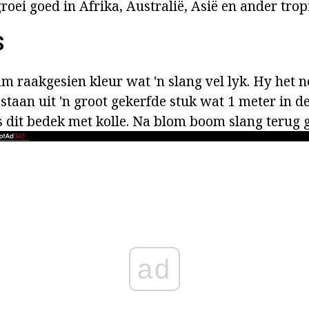
oei goed in Afrika, Australië, Asië en ander trop
S
tam raakgesien kleur wat 'n slang vel lyk. Hy het 
taan uit 'n groot gekerfde stuk wat 1 meter in d
s dit bedek met kolle. Na blom boom slang terug g
ad