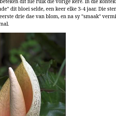
 beteken dit nie ruik die vorige kere. In die kontek
e" dit bloei selde, een keer elke 3-4 jaar. Die ste
e eerste drie dae van blom, en na sy "smaak" verm
mal.