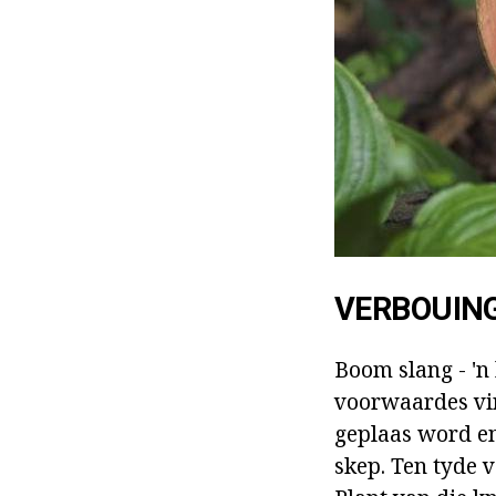
VERBOUIN
Boom slang - 'n 
voorwaardes vir 
geplaas word en 
skep. Ten tyde v