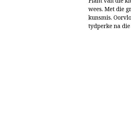
Plant van die kn
wees. Met die g
kunsmis. Oorvlo
tydperke na die