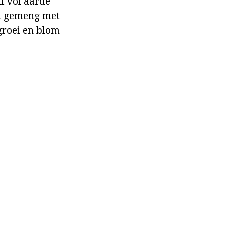
lf vol aarde
nd gemeng met
groei en blom