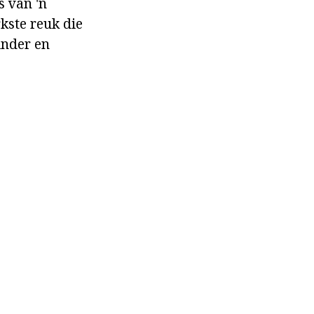
s van 'n
rkste reuk die
inder en