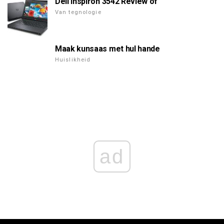
Dell Inspiron 3542 Review of
Van tegnologie
Maak kunsaas met hul hande
Huislikheid
ad