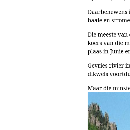
Daarbenewens is 
baaie en strome
Die meeste van d
koers van die m
plaas in Junie e
Gevries rivier i
dikwels voortdu
Maar die minste