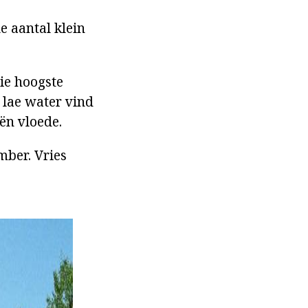
e aantal klein
die hoogste
 lae water vind
ën vloede.
mber. Vries