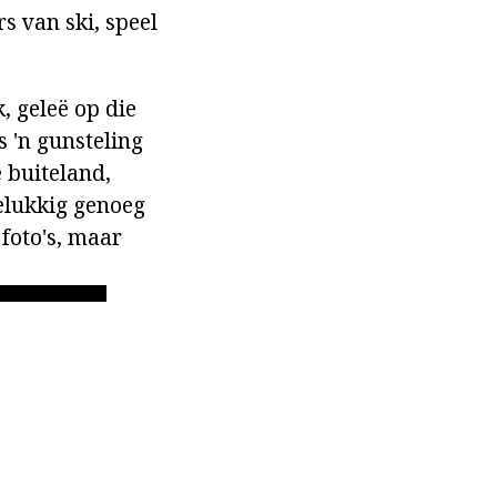
s van ski, speel
k, geleë op die
s 'n gunsteling
 buiteland,
elukkig genoeg
 foto's, maar