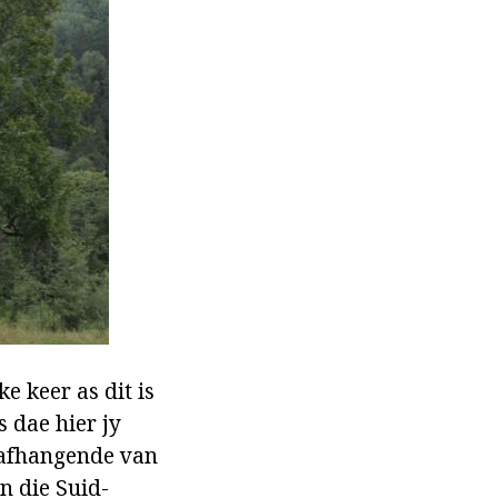
e keer as dit is
s dae hier jy
, afhangende van
n die Suid-