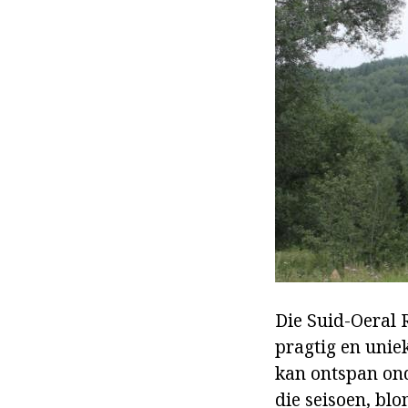
Die Suid-Oeral R
pragtig en uniek
kan ontspan ond
die seisoen, bl