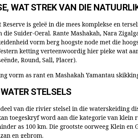
E, WAT STREK VAN DIE NATUURLI
t Reserve is geleë in die mees komplekse en tersel
n die Suider-Oeral. Rante Mashakah, Nara Zigal
eidenheid vorm berg hoogste node met die hoogs
estern ketting verteenwoordig hier pieke wat aan 
ënde, Round, Sall, Placer).
ing vorm as rant en Mashakah Yamantau skikkin
N WATER STELSELS
deel van die rivier stelsel in die waterskeiding dis
an toegeskryf word aan die kategorie van klein r
minder as 100 km. Die grootste oorweeg Klein en G
zan en gebrom.