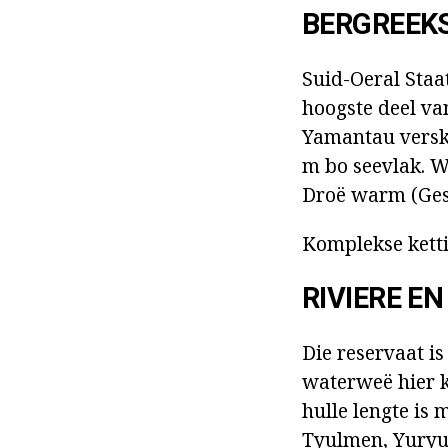
BERGREEKS
Suid-Oeral Staa
hoogste deel va
Yamantau versk
m bo seevlak. W
Droë warm (Gese
Komplekse kett
RIVIERE E
Die reservaat is 
waterweë hier k
hulle lengte is 
Tyulmen, Yuryu