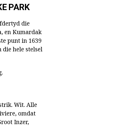
KE PARK
fdertyd die
ga, en Kumardak
te punt in 1639
die hele stelsel
g.
trik. Wit. Alle
iviere, omdat
root Inzer,