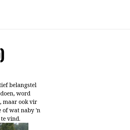
)
ief belangstel
e doen, word
d, maar ook vir
 of wat naby 'n
te vind.