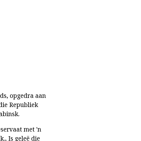
ids, opgedra aan
die Republiek
abinsk.
eservaat met 'n
., Is geleë die