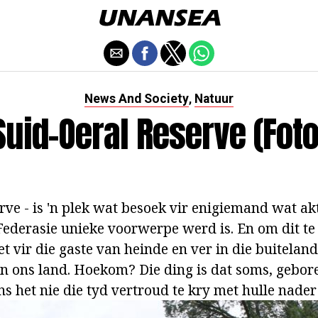
News And Society
Natuur
,
Suid-Oeral Reserve (foto
ve - is 'n plek wat besoek vir enigiemand wat akt
 Federasie unieke voorwerpe werd is. En om dit t
t vir die gaste van heinde en ver in die buitelan
n ons land. Hoekom? Die ding is dat soms, gebore
ns het nie die tyd vertroud te kry met hulle nader 