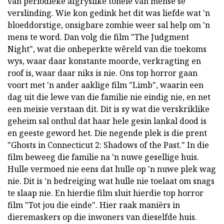
van periodieke afgryslike tonele van mense se
verslinding. Wie kon gedink het dit was liefde wat 'n
bloeddorstige, onsigbare zombie weer sal help om 'n
mens te word. Dan volg die film "The Judgment
Night", wat die onbeperkte wêreld van die toekoms
wys, waar daar konstante moorde, verkragting en
roof is, waar daar niks is nie. Ons top horror gaan
voort met 'n ander aaklige film "Limb", waarin een
dag uit die lewe van die familie nie eindig nie, en net
een meisie verstaan dit. Dit is sy wat die verskriklike
geheim sal onthul dat haar hele gesin lankal dood is
en geeste geword het. Die negende plek is die prent
"Ghosts in Connecticut 2: Shadows of the Past." In die
film beweeg die familie na 'n nuwe gesellige huis.
Hulle vermoed nie eens dat hulle op 'n nuwe plek wag
nie. Dit is 'n bedreiging wat hulle nie toelaat om snags
te slaap nie. En hierdie film sluit hierdie top horror
film "Tot jou die einde". Hier raak maniërs in
dieremaskers op die inwoners van dieselfde huis.