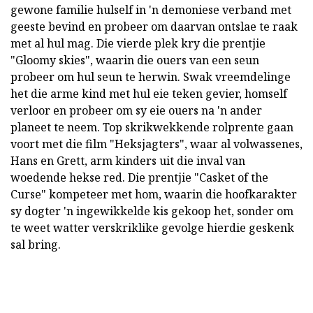
gewone familie hulself in 'n demoniese verband met
geeste bevind en probeer om daarvan ontslae te raak
met al hul mag. Die vierde plek kry die prentjie
"Gloomy skies", waarin die ouers van een seun
probeer om hul seun te herwin. Swak vreemdelinge
het die arme kind met hul eie teken gevier, homself
verloor en probeer om sy eie ouers na 'n ander
planeet te neem. Top skrikwekkende rolprente gaan
voort met die film "Heksjagters", waar al volwassenes,
Hans en Grett, arm kinders uit die inval van
woedende hekse red. Die prentjie "Casket of the
Curse" kompeteer met hom, waarin die hoofkarakter
sy dogter 'n ingewikkelde kis gekoop het, sonder om
te weet watter verskriklike gevolge hierdie geskenk
sal bring.