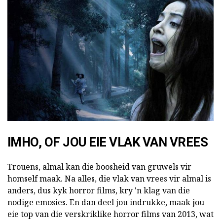
IMHO, OF JOU EIE VLAK VAN VREES
Trouens, almal kan die boosheid van gruwels vir
homself maak. Na alles, die vlak van vrees vir almal is
anders, dus kyk horror films, kry 'n klag van die
nodige emosies. En dan deel jou indrukke, maak jou
eie top van die verskriklike horror films van 2013, wat