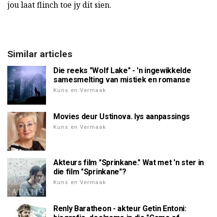
jou laat flinch toe jy dit sien.
Similar articles
Die reeks "Wolf Lake" - 'n ingewikkelde
samesmelting van mistiek en romanse
Kuns en Vermaak
Movies deur Ustinova. lys aanpassings
Kuns en Vermaak
Akteurs film "Sprinkane." Wat met 'n ster in
die film "Sprinkane"?
Kuns en Vermaak
Renly Baratheon - akteur Getin Entoni: