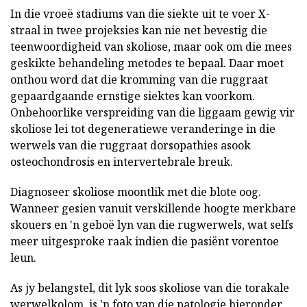
In die vroeë stadiums van die siekte uit te voer X-
straal in twee projeksies kan nie net bevestig die
teenwoordigheid van skoliose, maar ook om die mees
geskikte behandeling metodes te bepaal. Daar moet
onthou word dat die kromming van die ruggraat
gepaardgaande ernstige siektes kan voorkom.
Onbehoorlike verspreiding van die liggaam gewig vir
skoliose lei tot degeneratiewe veranderinge in die
werwels van die ruggraat dorsopathies asook
osteochondrosis en intervertebrale breuk.
Diagnoseer skoliose moontlik met die blote oog.
Wanneer gesien vanuit verskillende hoogte merkbare
skouers en 'n geboë lyn van die rugwerwels, wat selfs
meer uitgesproke raak indien die pasiënt vorentoe
leun.
As jy belangstel, dit lyk soos skoliose van die torakale
werwelkolom, is 'n foto van die patologie hieronder