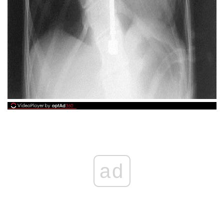
ad
ad