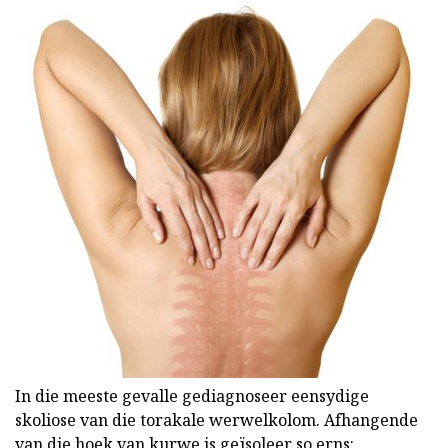
In die meeste gevalle gediagnoseer eensydige
skoliose van die torakale werwelkolom. Afhangende
van die hoek van kurwe is geïsoleer so erns: