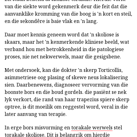
van die siekte word gekenmerk deur die feit dat die
aanvanklike kromming van die boog is 'n kort en steil,
en die sekondêre is baie vlak en 'n lang.
Daar moet kennis geneem word dat 'n skoliose is
skaars, maar het 'n kenmerkende kliniese beeld, wat
verband hou met betrokkenheid in die patologiese
proses, nie net nekwerwels, maar die gesigsbene.
Met ondersoek, kan die dokter 'n skerp Torticollis,
asimmetriese oog plasing of skewe neus lokalisering
sien. Daarbenewens, diagnoseer vervorming van die
boonste bors en die boud gordels. die pasiënt se nek
lyk verkort, die rand van haar trapezius spiere skerp
optree, is dit moeilik om reggestel word, veral in die
later aanvang van terapie.
In erge bors misvorming en
torakale werwels
stel
torakale skoliose. Dit is belangrik om hierdie