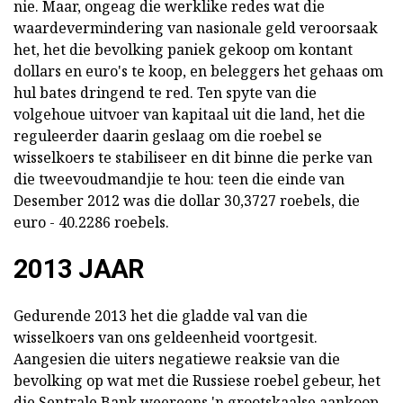
nie. Maar, ongeag die werklike redes wat die
waardevermindering van nasionale geld veroorsaak
het, het die bevolking paniek gekoop om kontant
dollars en euro's te koop, en beleggers het gehaas om
hul bates dringend te red. Ten spyte van die
volgehoue uitvoer van kapitaal uit die land, het die
reguleerder daarin geslaag om die roebel se
wisselkoers te stabiliseer en dit binne die perke van
die tweevoudmandjie te hou: teen die einde van
Desember 2012 was die dollar 30,3727 roebels, die
euro - 40.2286 roebels.
2013 JAAR
Gedurende 2013 het die gladde val van die
wisselkoers van ons geldeenheid voortgesit.
Aangesien die uiters negatiewe reaksie van die
bevolking op wat met die Russiese roebel gebeur, het
die Sentrale Bank weereens 'n grootskaalse aankoop