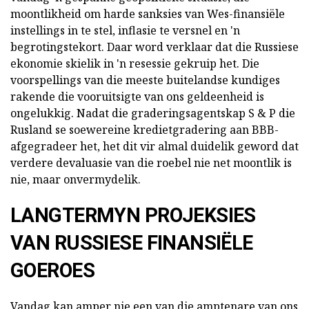
moontlikheid om harde sanksies van Wes-finansiële
instellings in te stel, inflasie te versnel en 'n
begrotingstekort. Daar word verklaar dat die Russiese
ekonomie skielik in 'n resessie gekruip het. Die
voorspellings van die meeste buitelandse kundiges
rakende die vooruitsigte van ons geldeenheid is
ongelukkig. Nadat die graderingsagentskap S & P die
Rusland se soewereine kredietgradering aan BBB-
afgegradeer het, het dit vir almal duidelik geword dat
verdere devaluasie van die roebel nie net moontlik is
nie, maar onvermydelik.
LANGTERMYN PROJEKSIES
VAN RUSSIESE FINANSIËLE
GOEROES
Vandag kan amper nie een van die amptenare van ons