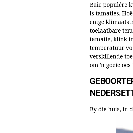
Baie populêre k
is tamaties. Ho
enige klimaatst
toelaatbare tem
tamatie,
klink i
temperatuur voo
verskillende to
om 'n goeie oes t
GEBOORTEP
NEDERSET
By die huis, in 