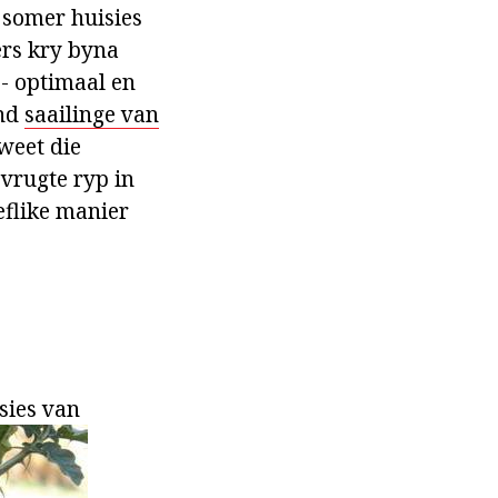
 somer huisies
ers kry byna
 - optimaal en
and
saailinge van
 weet die
vrugte ryp in
eflike manier
sies van