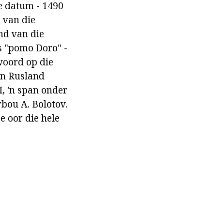
e datum - 1490
 van die
nd van die
as "pomo Doro" -
twoord op die
in Rusland
I, 'n span onder
rbou A. Bolotov.
e oor die hele