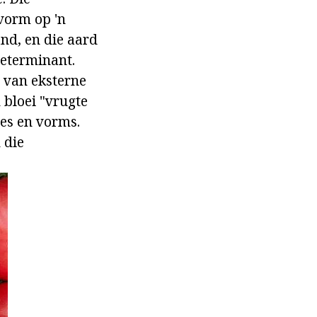
evorm op 'n
nd, en die aard
determinant.
 van eksterne
 bloei "vrugte
tes en vorms.
 die