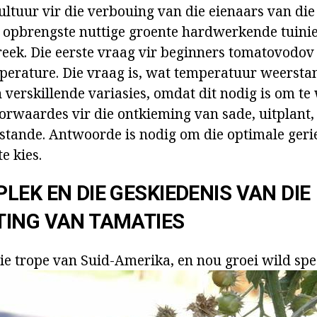
ultuur vir die verbouing van die eienaars van die
ë opbrengste nuttige groente hardwerkende tuini
reek. Die eerste vraag vir beginners tomatovodov
perature. Die vraag is, wat temperatuur weerst
n verskillende variasies, omdat dit nodig is om te
rwaardes vir die ontkieming van sade, uitplant, 
estande. Antwoorde is nodig om die optimale geri
e kies.
LEK EN DIE GESKIEDENIS VAN DIE
TING VAN TAMATIES
die trope van Suid-Amerika, en nou groei wild spe