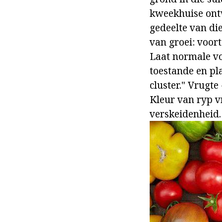
kweekhuise ontw
gedeelte van di
van groei: voor
Laat normale vo
toestande en pl
cluster." Vrugte
Kleur van ryp v
verskeidenheid.