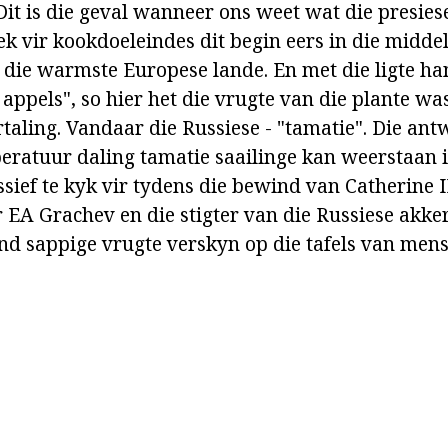
it is die geval wanneer ons weet wat die presies
ek vir kookdoeleindes dit begin eers in die middel
n die warmste Europese lande. En met die ligte ha
 appels", so hier het die vrugte van die plante w
ertaling. Vandaar die Russiese - "tamatie". Die an
eratuur daling tamatie saailinge kan weerstaan 
sief te kyk vir tydens die bewind van Catherine I
r EA Grachev en die stigter van die Russiese akke
and sappige vrugte verskyn op die tafels van mens