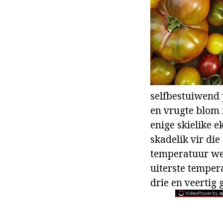
selfbestuiwend 
en vrugte blom 
enige skielike 
skadelik vir die
temperatuur wee
uiterste tempera
drie en veertig 