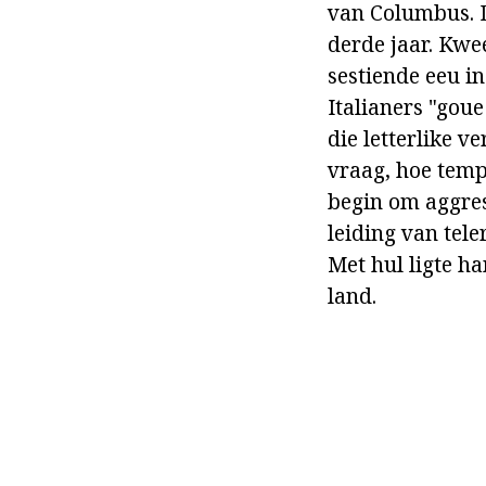
van Columbus. D
derde jaar. Kwe
sestiende eeu i
Italianers "goue
die letterlike v
vraag, hoe temp
begin om aggres
leiding van tele
Met hul ligte h
land.