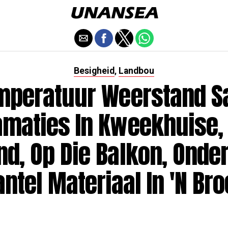
Besigheid
Landbou
,
mperatuur Weerstand Sa
amaties In Kweekhuise, 
nd, Op Die Balkon, Onder
tel Materiaal In 'n Br