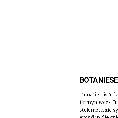
BOTANIES
Tamatie - is 'n 
termyn wees. In 
stok met baie sy
grond in die sui