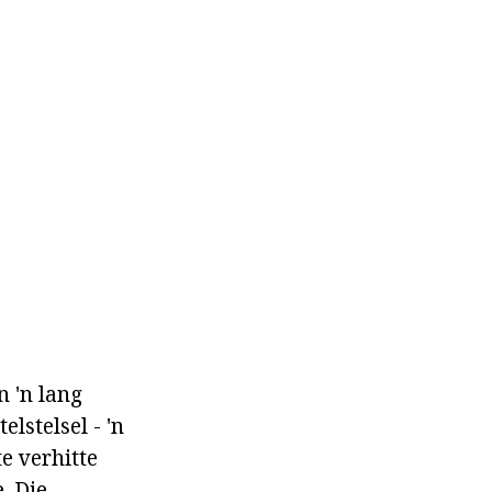
n 'n lang
lstelsel - 'n
te verhitte
. Die