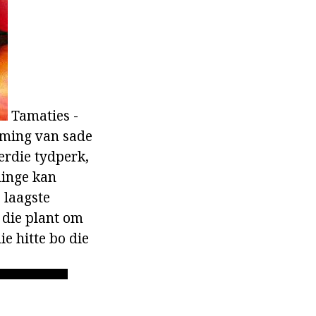
Tamaties -
ieming van sade
erdie tydperk,
linge kan
 laagste
 die plant om
ie hitte bo die