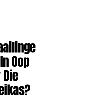
ailinge
In Oop
 Die
oeikas?