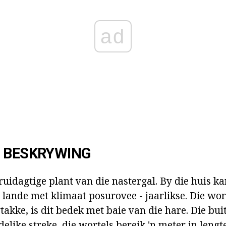
ad
E BESKRYWING
kruidagtige plant van die nastergal. By die huis ka
lande met klimaat posurovee - jaarlikse. Die worte
takke, is dit bedek met baie van die hare. Die bui
delike streke, die wortels bereik 'n meter in lengte