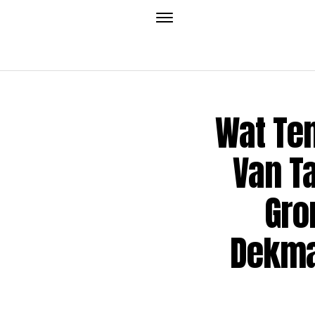
Wat Te
Van T
Gro
Dekman