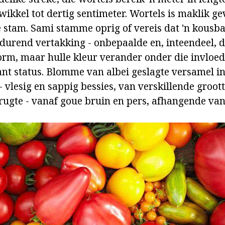
ikkel tot dertig sentimeter. Wortels is maklik g
e stam. Sami stamme oprig of vereis dat 'n kousba
tdurend vertakking - onbepaalde en, inteendeel, 
rm, maar hulle kleur verander onder die invloed
ant status. Blomme van albei geslagte versamel in
 - vlesig en sappig bessies, van verskillende groot
rugte - vanaf goue bruin en pers, afhangende van