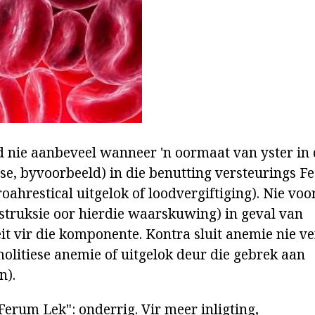
nie aanbeveel wanneer 'n oormaat van yster in 
, byvoorbeeld) in die benutting versteurings F
oahrestical uitgelok of loodvergiftiging). Nie vo
struksie oor hierdie waarskuwing) in geval van
eit vir die komponente. Kontra sluit anemie nie 
molitiese anemie of uitgelok deur die gebrek aan
n).
erum Lek": onderrig. Vir meer inligting,