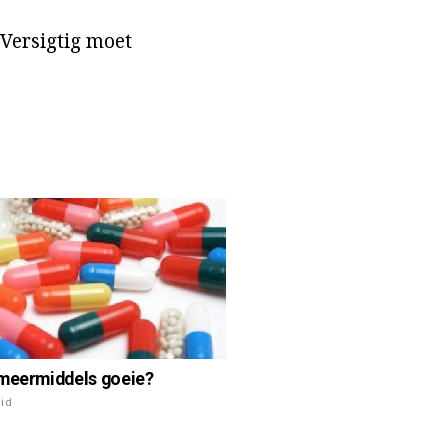
Versigtig moet
meermiddels goeie?
id