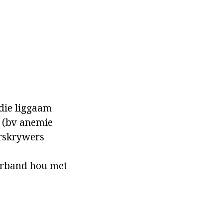
die liggaam
e (bv anemie
orskrywers
verband hou met