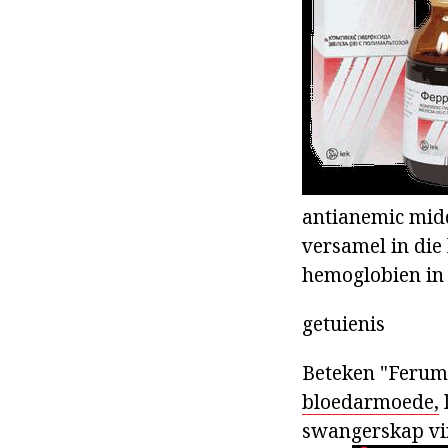
antianemic midd
versamel in die 
hemoglobien in
getuienis
Beteken "Ferum 
bloedarmoede,
swangerskap vir