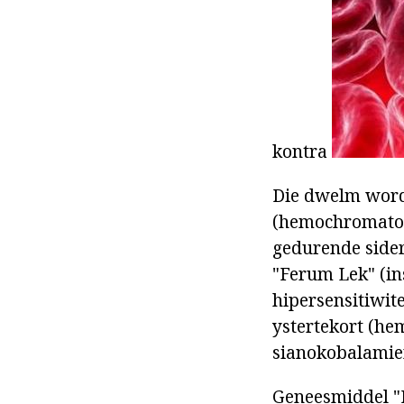
kontra
Die dwelm word 
(hemochromatose
gedurende sider
"Ferum Lek" (in
hipersensitiwit
ystertekort (he
sianokobalamie
Geneesmiddel "F