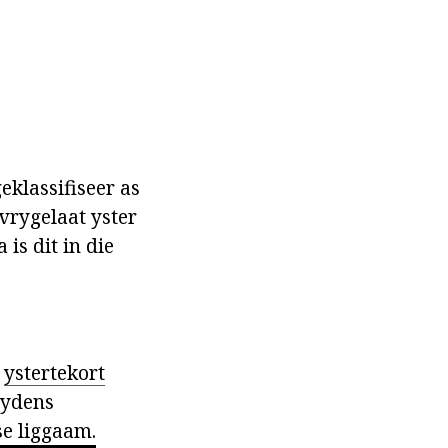
klassifiseer as
vrygelaat yster
 is dit in die
n
ystertekort
tydens
se liggaam.