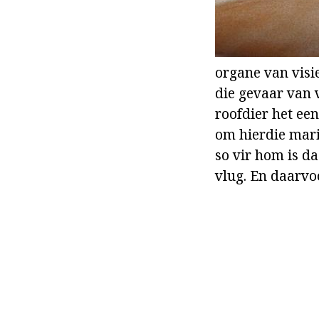
organe van visie
die gevaar van v
roofdier het een
om hierdie marie
so vir hom is da
vlug. En daarvoo