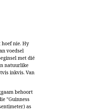
 hoef nie. Hy
van voedsel
beginsel met dié
an natuurlike
tvis inkvis. Van
liggaam behoort
 die "Guinness
 sentimeter) as