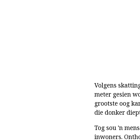
Volgens skattin
meter gesien wo
grootste oog ka
die donker diept
Tog sou 'n mens
inwoners. Onthou