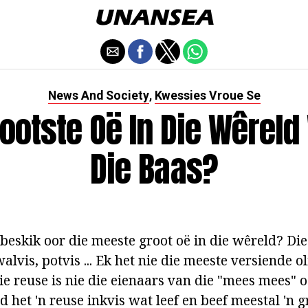
News And Society
Kwessies Vroue Se
,
rootste Oë In Die Wêreld 
Die Baas?
beskik oor die meeste groot oë in die wêreld? Die
lvis, potvis ... Ek het nie die meeste versiende o
e reuse is nie die eienaars van die "mees mees" o
d het 'n reuse inkvis wat leef en beef meestal 'n g