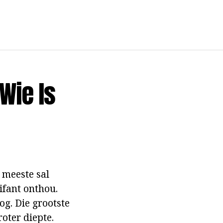
Wie Is
 meeste sal
lifant onthou.
og. Die grootste
roter diepte.