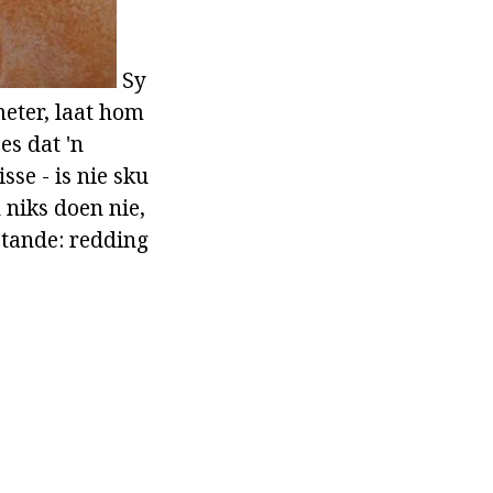
Sy
meter, laat hom
es dat 'n
sse - is nie sku
 niks doen nie,
 tande: redding