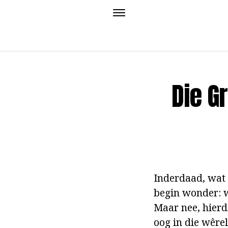
Die G
Inderdaad, wat 
begin wonder: wa
Maar nee, hierdi
oog in die wêrel