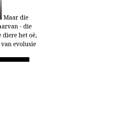
Maar die
aarvan - die
 diere het oë,
p van evolusie