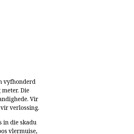
van vyfhonderd
 meter. Die
andighede. Vir
vir verlossing.
s in die skadu
oos vlermuise,