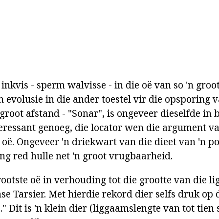
nkvis - sperm walvisse - in die oë van so 'n groot
n evolusie in die ander toestel vir die opsporing 
groot afstand - "Sonar", is ongeveer dieselfde in 
nteressant genoeg, die locator wen die argument v
 oë. Ongeveer 'n driekwart van die dieet van 'n po
ing red hulle net 'n groot vrugbaarheid.
rootste oë in verhouding tot die grootte van die 
se Tarsier. Met hierdie rekord dier selfs druk op
" Dit is 'n klein dier (liggaamslengte van tot tien