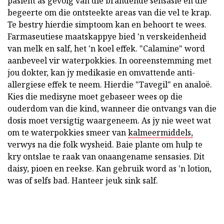
pasiënt as gevolg van die brandende sensasie en die
begeerte om die ontsteekte areas van die vel te krap.
Te bestry hierdie simptoom kan en behoort te wees.
Farmaseutiese maatskappye bied 'n verskeidenheid
van melk en salf, het 'n koel effek. "Calamine" word
aanbeveel vir waterpokkies. In ooreenstemming met
jou dokter, kan jy medikasie en omvattende anti-
allergiese effek te neem. Hierdie "Tavegil" en analoë.
Kies die medisyne moet gebaseer wees op die
ouderdom van die kind, wanneer die ontvangs van die
dosis moet versigtig waargeneem. As jy nie weet wat
om te waterpokkies smeer van
kalmeermiddels,
verwys na die folk wysheid. Baie plante om hulp te
kry ontslae te raak van onaangename sensasies. Dit
daisy, pioen en reekse. Kan gebruik word as 'n lotion,
was of selfs bad. Hanteer jeuk sink salf.