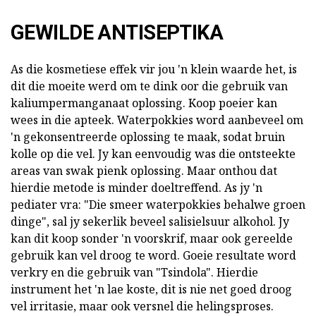
GEWILDE ANTISEPTIKA
As die kosmetiese effek vir jou 'n klein waarde het, is
dit die moeite werd om te dink oor die gebruik van
kaliumpermanganaat oplossing. Koop poeier kan
wees in die apteek. Waterpokkies word aanbeveel om
'n gekonsentreerde oplossing te maak, sodat bruin
kolle op die vel. Jy kan eenvoudig was die ontsteekte
areas van swak pienk oplossing. Maar onthou dat
hierdie metode is minder doeltreffend. As jy 'n
pediater vra: "Die smeer waterpokkies behalwe groen
dinge", sal jy sekerlik beveel salisielsuur alkohol. Jy
kan dit koop sonder 'n voorskrif, maar ook gereelde
gebruik kan vel droog te word. Goeie resultate word
verkry en die gebruik van "Tsindola". Hierdie
instrument het 'n lae koste, dit is nie net goed droog
vel irritasie, maar ook versnel die helingsproses.