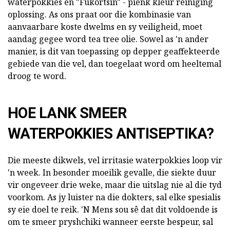
waterpokkies en "Fukortsin" - pienk kleur reiniging
oplossing. As ons praat oor die kombinasie van
aanvaarbare koste dwelms en sy veiligheid, moet
aandag gegee word tea tree olie. Sowel as 'n ander
manier, is dit van toepassing op depper geaffekteerde
gebiede van die vel, dan toegelaat word om heeltemal
droog te word.
HOE LANK SMEER
WATERPOKKIES ANTISEPTIKA?
Die meeste dikwels, vel irritasie waterpokkies loop vir
'n week. In besonder moeilik gevalle, die siekte duur
vir ongeveer drie weke, maar die uitslag nie al die tyd
voorkom. As jy luister na die dokters, sal elke spesialis
sy eie doel te reik. 'N Mens sou sê dat dit voldoende is
om te smeer pryshchiki wanneer eerste bespeur, sal