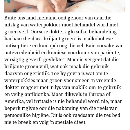
Buite ons land niemand ooit gehoor van daardie
uitslag van waterpokkies moet behandel word met
groen verf. Oorsese dokters glo sulke behandeling
barbaarsheid as "briljant groen" is 'n alkoholiese
antiseptiese en kan opdroog die vel. Baie oorsake van
ontevredenheid en komiese voorkoms van pasiënte,
versigtig geverf "gevlekte". Moenie vergeet dat die
briljante groen vuil, wat ook maak die gebruik
daarvan ongerieflik. Toe hy gevra is wat om te
waterpokkies maar groen voer smeer, 'n vreemde
dokter reageer met 'n lys van maklik-om-te gebruik
en veilig antibiotika. Maar dikwels in Europa of
Amerika, vel irritasie is nie behandel word nie, maar
beperk riglyne oor die nakoming van die reëls van
persoonlike higiëne. Dit is ook raadsaam die res bed
nie te breek en volg 'n spesiale dieet.