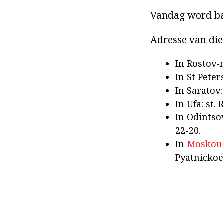
Vandag word bai
Adresse van die
In Rostov-
In St Peter
In Saratov:
In Ufa: st.
In Odintsov
22-20.
In
Moskou:
Pyatnickoe 