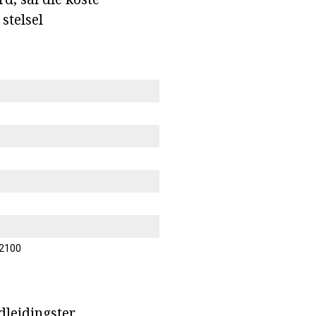
stelsel
 2100
dleidingster