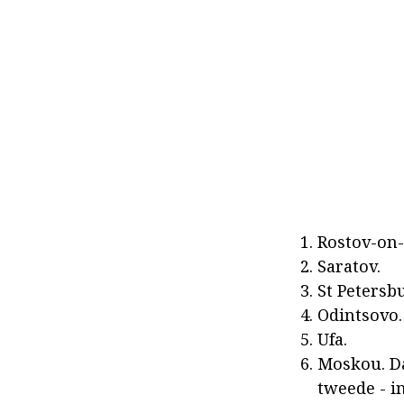
Rostov-on
Saratov.
St Petersb
Odintsovo.
Ufa.
Moskou. Daa
tweede - i