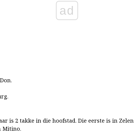
ad
-Don.
urg.
r is 2 takke in die hoofstad. Die eerste is in Zele
n Mitino.