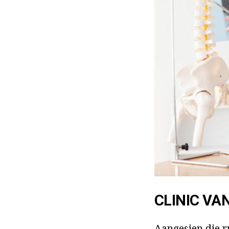
CLINIC VAN
Aangesien die r