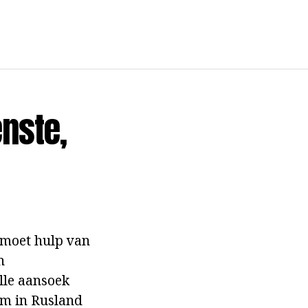
enste,
y moet hulp van
n
lle aansoek
um in Rusland