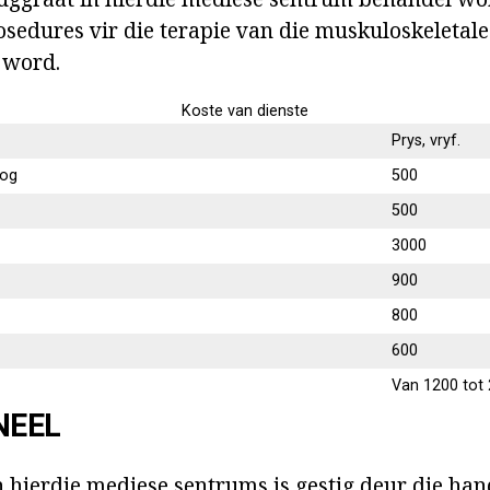
sedures vir die terapie van die muskuloskeletale 
 word.
Koste van dienste
Prys, vryf.
oog
500
500
3000
900
800
600
Van 1200 tot
NEEL
 hierdie mediese sentrums is gestig deur die han