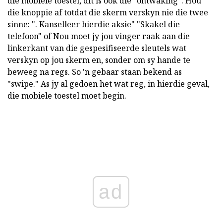
die mobiele toestel, dit is ook die "ontwaking". Hou
die knoppie af totdat die skerm verskyn nie die twee
sinne: ". Kanselleer hierdie aksie" "Skakel die
telefoon" of Nou moet jy jou vinger raak aan die
linkerkant van die gespesifiseerde sleutels wat
verskyn op jou skerm en, sonder om sy hande te
beweeg na regs. So 'n gebaar staan bekend as
"swipe." As jy al gedoen het wat reg, in hierdie geval,
die mobiele toestel moet begin.
ad