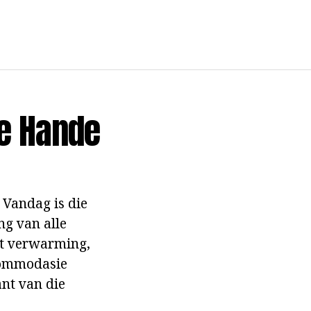
ie Hande
 Vandag is die
ng van alle
ort verwarming,
kkommodasie
nt van die