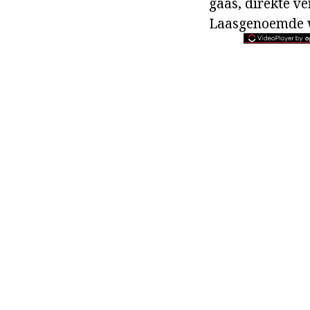
gaas, direkte v
Laasgenoemde w