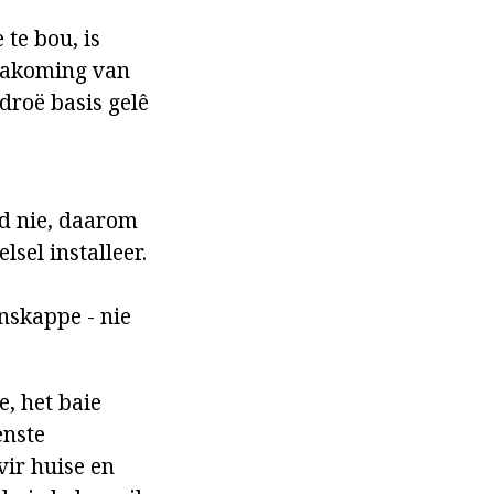
te bou, is
e nakoming van
droë basis gelê
rd nie, daarom
lsel installeer.
nskappe - nie
e, het baie
enste
vir huise en