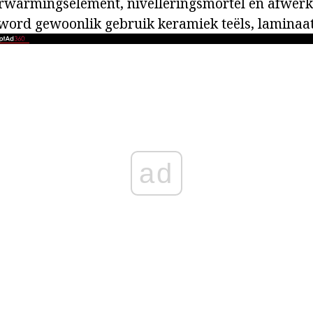
erwarmingselement, nivelleringsmortel en afwerk
ord gewoonlik gebruik keramiek teëls, laminaat
ad