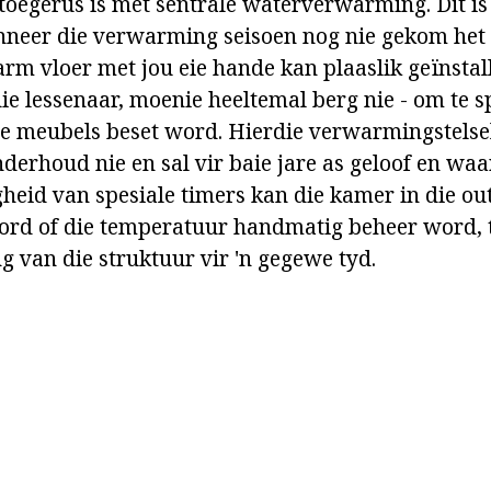
toegerus is met sentrale waterverwarming. Dit is
nneer die verwarming seisoen nog nie gekom het 
arm vloer met jou eie hande kan plaaslik geïnsta
ie lessenaar, moenie heeltemal berg nie - om te s
e meubels beset word. Hierdie verwarmingstelse
derhoud nie en sal vir baie jare as geloof en waa
heid van spesiale timers kan die kamer in die o
rd of die temperatuur handmatig beheer word, t
ng van die struktuur vir 'n gegewe tyd.