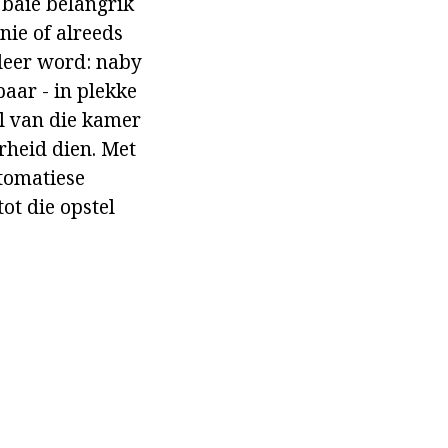
 baie belangrik
nie of alreeds
lleer word: naby
paar - in plekke
l van die kamer
rheid dien. Met
utomatiese
ot die opstel