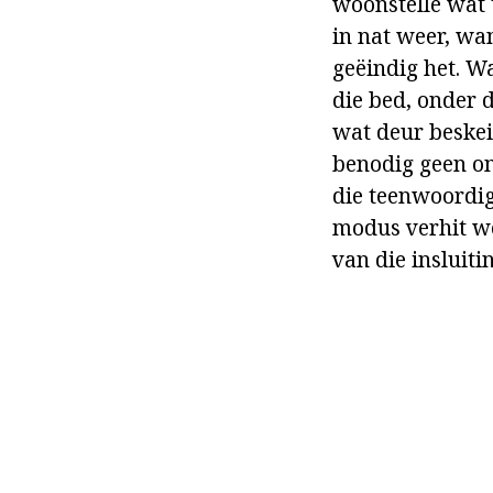
woonstelle wat 
in nat weer, wa
geëindig het. W
die bed, onder d
wat deur beskei
benodig geen on
die teenwoordig
modus verhit wo
van die insluiti