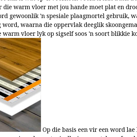
 die warm vloer met jou hande moet plat en droo
d gewoonlik 'n spesiale plaagmortel gebruik, wat
g word, waarna die oppervlak deeglik skoongema
warm vloer lyk op sigself soos 'n soort blikkie k
Op die basis een vir een word lae h