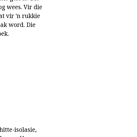
g wees. Vir die
 vir 'n rukkie
ak word. Die
oek.
itte-isolasie,