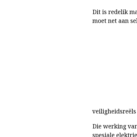
Dit is redelik m
moet net aan se
veiligheidsreël
Die werking van
spesiale elektri