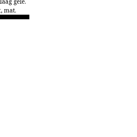
laag gelê.
, mat.