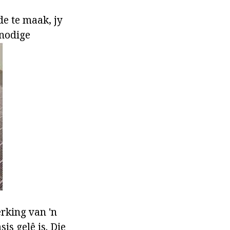
de te maak, jy
 nodige
rking van 'n
is gelê is. Die