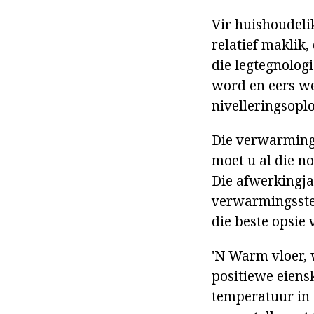
Vir huishoudeli
relatief maklik,
die legtegnologi
word en eers we
nivelleringsopl
Die verwarmings
moet u al die no
Die afwerkingja
verwarmingsstel
die beste opsie 
'N Warm vloer, w
positiewe eiensk
temperatuur in 