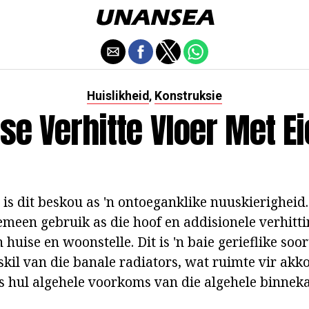
Huislikheid
Konstruksie
,
ese Verhitte Vloer Met E
 is dit beskou as 'n ontoeganklike nuuskierigheid.
meen gebruik as die hoof en addisionele verhitti
n huise en woonstelle. Dit is 'n baie gerieflike so
skil van die banale radiators, wat ruimte vir a
 hul algehele voorkoms van die algehele binneka