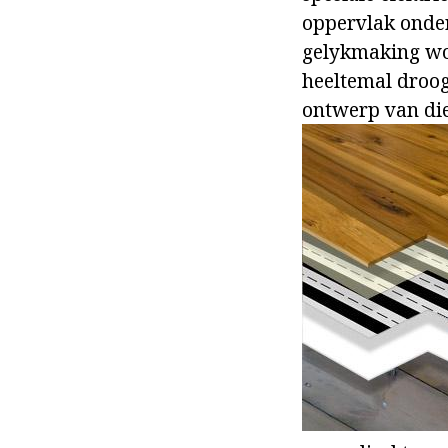
oppervlak onder
gelykmaking wor
heeltemal droo
ontwerp van die 