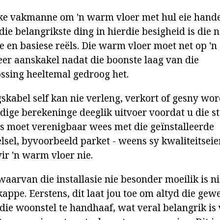
ke vakmanne om 'n warm vloer met hul eie hande 
 die belangrikste ding in hierdie besigheid is di
e en basiese reëls. Die warm vloer moet net op 'n 
er aanskakel nadat die boonste laag van die
ossing heeltemal gedroog het.
kabel self kan nie verleng, verkort of gesny wo
dige berekeninge deeglik uitvoer voordat u die ste
s moet verenigbaar wees met die geïnstalleerde
sel, byvoorbeeld parket - weens sy kwaliteitseie
vir 'n warm vloer nie.
aarvan die installasie nie besonder moeilik is ni
appe. Eerstens, dit laat jou toe om altyd die gew
die woonstel te handhaaf, wat veral belangrik is 