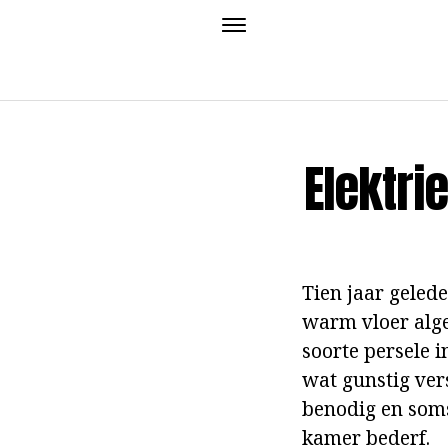
Elektri
Tien jaar gelede
warm vloer alge
soorte persele i
wat gunstig ver
benodig en soms
kamer bederf.