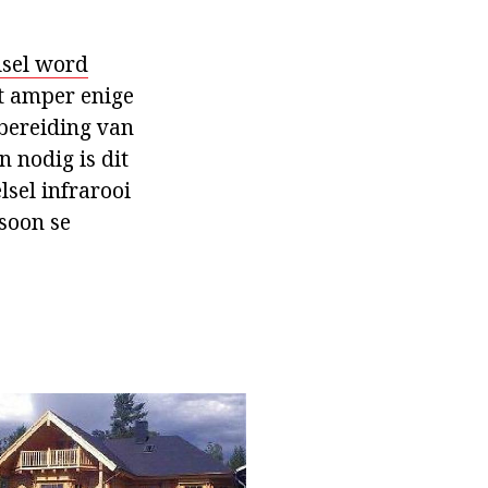
sel word
t amper enige
bereiding van
n nodig is dit
sel infrarooi
rsoon se