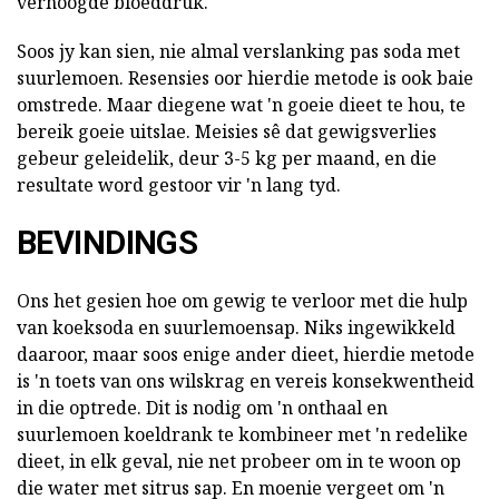
verhoogde bloeddruk.
Soos jy kan sien, nie almal verslanking pas soda met
suurlemoen. Resensies oor hierdie metode is ook baie
omstrede. Maar diegene wat 'n goeie dieet te hou, te
bereik goeie uitslae. Meisies sê dat gewigsverlies
gebeur geleidelik, deur 3-5 kg per maand, en die
resultate word gestoor vir 'n lang tyd.
BEVINDINGS
Ons het gesien hoe om gewig te verloor met die hulp
van koeksoda en suurlemoensap. Niks ingewikkeld
daaroor, maar soos enige ander dieet, hierdie metode
is 'n toets van ons wilskrag en vereis konsekwentheid
in die optrede. Dit is nodig om 'n onthaal en
suurlemoen koeldrank te kombineer met 'n redelike
dieet, in elk geval, nie net probeer om in te woon op
die water met sitrus sap. En moenie vergeet om 'n