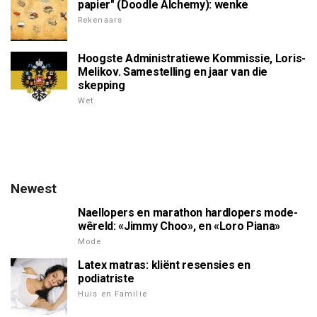
papier" (Doodle Alchemy): wenke
Rekenaars
Hoogste Administratiewe Kommissie, Loris-
Melikov. Samestelling en jaar van die
skepping
Wet
Newest
Naellopers en marathon hardlopers mode-
wêreld: «Jimmy Choo», en «Loro Piana»
Mode
Latex matras: kliënt resensies en
podiatriste
Huis en Familie