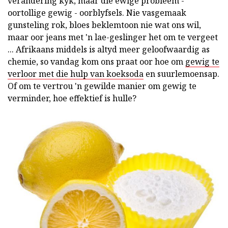
verandering kyk, maar die ewige probleem -
oortollige gewig - oorblyfsels. Nie vasgemaak
gunsteling rok, bloes beklemtoon nie wat ons wil,
maar oor jeans met 'n lae-geslinger het om te vergeet
... Afrikaans middels is altyd meer geloofwaardig as
chemie, so vandag kom ons praat oor hoe om
gewig te
verloor met die hulp van koeksoda
en suurlemoensap.
Of om te vertrou 'n gewilde manier om gewig te
verminder, hoe effektief is hulle?