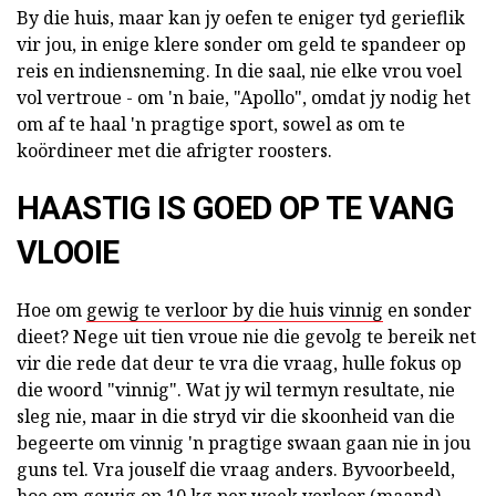
By die huis, maar kan jy oefen te eniger tyd gerieflik
vir jou, in enige klere sonder om geld te spandeer op
reis en indiensneming. In die saal, nie elke vrou voel
vol vertroue - om 'n baie, "Apollo", omdat jy nodig het
om af te haal 'n pragtige sport, sowel as om te
koördineer met die afrigter roosters.
HAASTIG IS GOED OP TE VANG
VLOOIE
Hoe om
gewig te verloor by die huis vinnig
en sonder
dieet? Nege uit tien vroue nie die gevolg te bereik net
vir die rede dat deur te vra die vraag, hulle fokus op
die woord "vinnig". Wat jy wil termyn resultate, nie
sleg nie, maar in die stryd vir die skoonheid van die
begeerte om vinnig 'n pragtige swaan gaan nie in jou
guns tel. Vra jouself die vraag anders. Byvoorbeeld,
hoe om gewig op 10 kg per week verloor (maand)