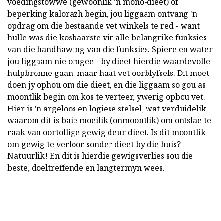
voedingstowwe (gewoonlik 'n mono-dieet) of
beperking kalorazh begin, jou liggaam ontvang 'n
opdrag om die bestaande vet winkels te red - want
hulle was die kosbaarste vir alle belangrike funksies
van die handhawing van die funksies. Spiere en water
jou liggaam nie omgee - by dieet hierdie waardevolle
hulpbronne gaan, maar haat vet oorblyfsels. Dit moet
doen jy ophou om die dieet, en die liggaam so gou as
moontlik begin om kos te verteer, ywerig opbou vet.
Hier is 'n argeloos en logiese stelsel, wat verduidelik
waarom dit is baie moeilik (onmoontlik) om ontslae te
raak van oortollige gewig deur dieet. Is dit moontlik
om gewig te verloor sonder dieet by die huis?
Natuurlik! En dit is hierdie gewigsverlies sou die
beste, doeltreffende en langtermyn wees.