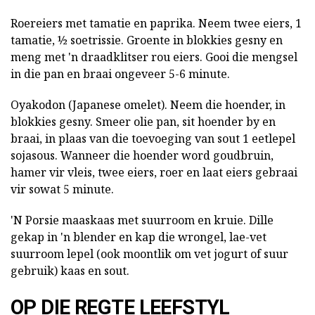
Roereiers met tamatie en paprika. Neem twee eiers, 1
tamatie, ½ soetrissie. Groente in blokkies gesny en
meng met 'n draadklitser rou eiers. Gooi die mengsel
in die pan en braai ongeveer 5-6 minute.
Oyakodon (Japanese omelet). Neem die hoender, in
blokkies gesny. Smeer olie pan, sit hoender by en
braai, in plaas van die toevoeging van sout 1 eetlepel
sojasous. Wanneer die hoender word goudbruin,
hamer vir vleis, twee eiers, roer en laat eiers gebraai
vir sowat 5 minute.
'N Porsie maaskaas met suurroom en kruie. Dille
gekap in 'n blender en kap die wrongel, lae-vet
suurroom lepel (ook moontlik om vet jogurt of suur
gebruik) kaas en sout.
OP DIE REGTE LEEFSTYL