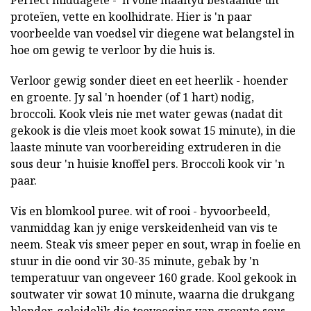
Perfect middagete - 'n volle maaltyd bestaande uit
proteïen, vette en koolhidrate. Hier is 'n paar
voorbeelde van voedsel vir diegene wat belangstel in
hoe om gewig te verloor by die huis is.
Verloor gewig sonder dieet en eet heerlik - hoender
en groente. Jy sal 'n hoender (of 1 hart) nodig,
broccoli. Kook vleis nie met water gewas (nadat dit
gekook is die vleis moet kook sowat 15 minute), in die
laaste minute van voorbereiding extruderen in die
sous deur 'n huisie knoffel pers. Broccoli kook vir 'n
paar.
Vis en blomkool puree. wit of rooi - byvoorbeeld,
vanmiddag kan jy enige verskeidenheid van vis te
neem. Steak vis smeer peper en sout, wrap in foelie en
stuur in die oond vir 30-35 minute, gebak by 'n
temperatuur van ongeveer 160 grade. Kool gekook in
soutwater vir sowat 10 minute, waarna die drukgang