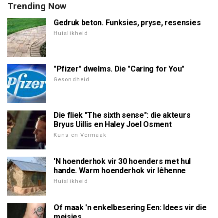
Trending Now
Gedruk beton. Funksies, pryse, resensies
Huislikheid
"Pfizer" dwelms. Die "Caring for You"
Gesondheid
Die fliek "The sixth sense": die akteurs
Bryus Uillis en Haley Joel Osment
Kuns en Vermaak
'N hoenderhok vir 30 hoenders met hul
hande. Warm hoenderhok vir lêhenne
Huislikheid
Of maak 'n enkelbesering Een: Idees vir die
meisies