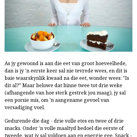
As jy gewoond is aan die eet van groot hoeveelhede,
dan is jy 'n eerste keer sal nie tevrede wees, en dit is
baie waarskynlik kwaad na die eet, wonder wees: "Is
dit al?" Maar belowe dat binne twee tot drie weke
(afhangende van hoe sterk gestrek jou maag), jy sal
een porsie mis, om 'n aangename gevoel van
versadiging voel.
Gedurende die dag - drie volle etes en twee of drie
snacks. Onder 'n volle maaltyd bedoel die eerste of
tweede, wat jy sal voldoen aan en energie gee. Snack -