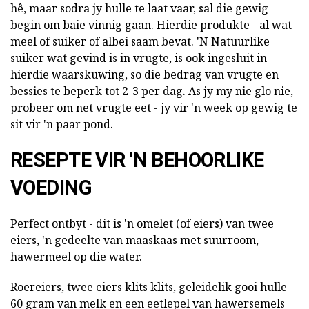
hê, maar sodra jy hulle te laat vaar, sal die gewig
begin om baie vinnig gaan. Hierdie produkte - al wat
meel of suiker of albei saam bevat. 'N Natuurlike
suiker wat gevind is in vrugte, is ook ingesluit in
hierdie waarskuwing, so die bedrag van vrugte en
bessies te beperk tot 2-3 per dag. As jy my nie glo nie,
probeer om net vrugte eet - jy vir 'n week op gewig te
sit vir 'n paar pond.
RESEPTE VIR 'N BEHOORLIKE
VOEDING
Perfect ontbyt - dit is 'n omelet (of eiers) van twee
eiers, 'n gedeelte van maaskaas met suurroom,
hawermeel op die water.
Roereiers, twee eiers klits klits, geleidelik gooi hulle
60 gram van melk en een eetlepel van hawersemels