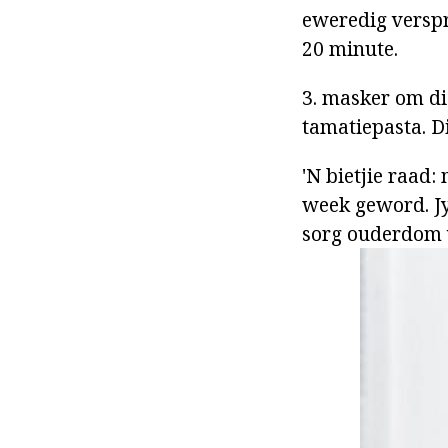
eweredig verspr
20 minute.
3. masker om die
tamatiepasta. Di
'N bietjie raad
week geword. Jy
sorg ouderdom v