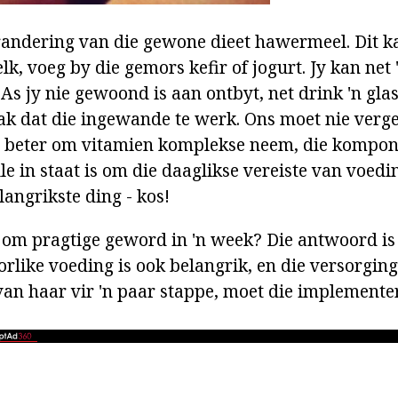
randering van die gewone dieet hawermeel. Dit 
k, voeg by die gemors kefir of jogurt. Jy kan net 
s jy nie gewoond is aan ontbyt, net drink 'n glas
aak dat die ingewande te werk. Ons moet nie verg
it beter om vitamien komplekse neem, die kompon
le in staat is om die daaglikse vereiste van voed
langrikste ding - kos!
 om pragtige geword in 'n week? Die antwoord is
like voeding is ook belangrik, en die versorging 
van haar vir 'n paar stappe, moet die implemente