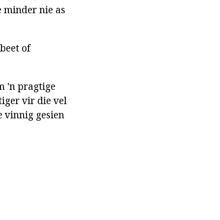
e minder nie as
beet of
m 'n pragtige
ger vir die vel
 vinnig gesien