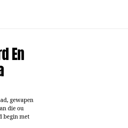
d En
a
 pad, gewapen
an die ou
id begin met