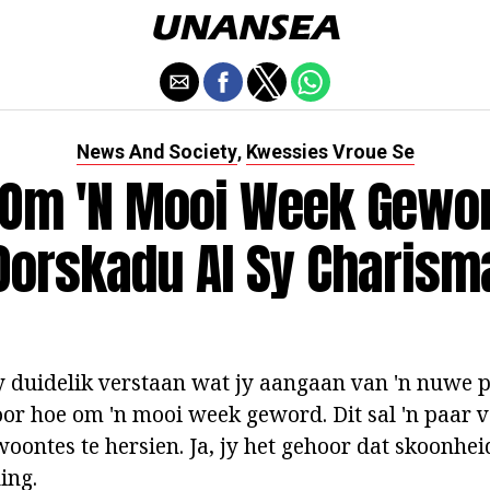
News And Society
Kwessies Vroue Se
,
 Om 'n Mooi Week Gewor
Oorskadu Al Sy Charism
y duidelik verstaan wat jy aangaan van 'n nuwe
oor hoe om 'n mooi week geword. Dit sal 'n paar v
woontes te hersien. Ja, jy het gehoor dat skoonhe
ing.