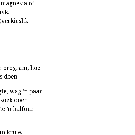
p magnesia of
aak.
(verkieslik
ie program, hoe
s doen.
gte, wag 'n paar
nsoek doen
te 'n halfuur
n kruie,