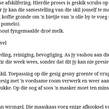
e afskilfering. Hierdie proses is geskik scrubs o
jy kan die samestelling van die skil jouself te m
k koffie gronde om 'n bietjie van 'n olie by te voeg 
f pomelo).
out fyngemaalde droë melk.
vel
eding, reiniging, bevogtiging. As jy vashou aan d
ir die week wees, sonder dat dit jy kan nie presie
kil. Toepassing op die gesig gesny groente of vru
gesig met 'n voedsame room verwerk en weer aa
tukke. Op die oog af soos 'n masker moet ten mins
an wrongel. Die maaskaas voeg enige afkooksel va