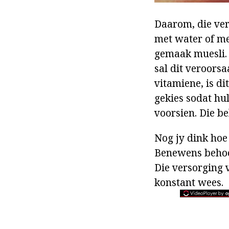
Daarom, die ve
met water of mel
gemaak muesli. A
sal dit veroors
vitamiene, is d
gekies sodat hul
voorsien. Die be
Nog jy dink hoe
Benewens behoor
Die versorging 
konstant wees.