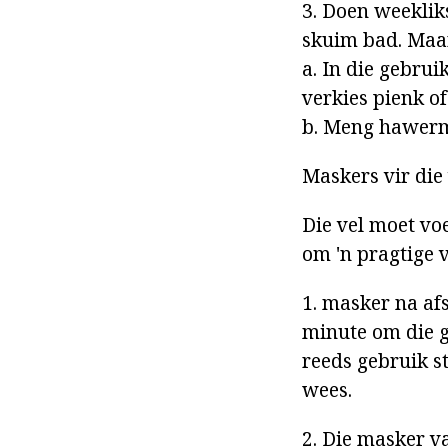
3. Doen weekliks
skuim bad. Maar 
a. In die gebrui
verkies pienk o
b. Meng hawerm
Maskers vir die 
Die vel moet vo
om 'n pragtige v
1. masker na afs
minute om die 
reeds gebruik s
wees.
2. Die masker v