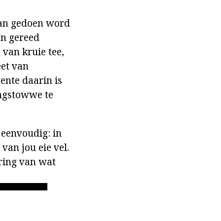
kan gedoen word
'n gereed
 van kruie tee,
eet van
ente daarin is
ingstowwe te
 eenvoudig: in
van jou eie vel.
ring van wat