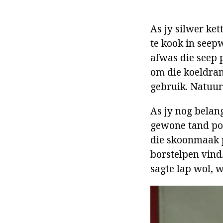
As jy silwer ke
te kook in seep
afwas die seep p
om die koeldran
gebruik. Natuurl
As jy nog belang
gewone tand poe
die skoonmaak p
borstelpen vind
sagte lap wol, w