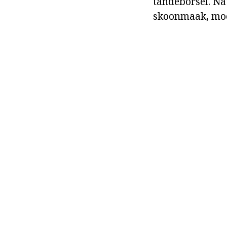
tandeborsel. Na
skoonmaak, moet 