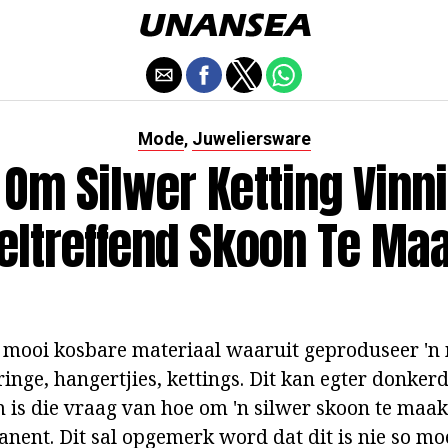
Mode
Juweliersware
,
 Om Silwer Ketting Vinni
eltreffend Skoon Te Ma
ie mooi kosbare materiaal waaruit geproduseer 
inge, hangertjies, kettings. Dit kan egter donker
 is die vraag van hoe om 'n silwer skoon te maak 
nent. Dit sal opgemerk word dat dit is nie so moe