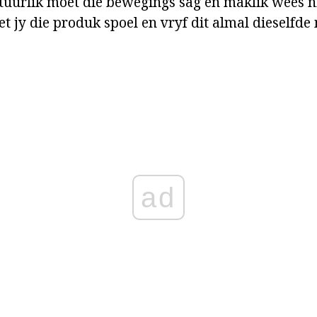
tuurlik moet die bewegings sag en maklik wees ni
jy die produk spoel en vryf dit almal dieselfde m
ad