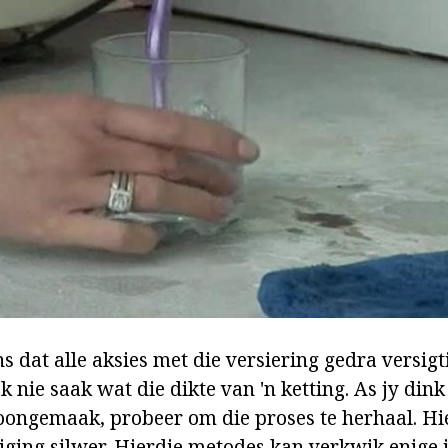
dat alle aksies met die versiering gedra versigti
nie saak wat die dikte van 'n ketting. As jy dink 
oongemaak, probeer om die proses te herhaal. Hier
iging silwer. Hierdie metodes kan verkwik enige