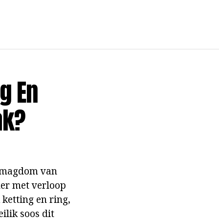
g En
ak?
'n magdom van
der met verloop
ketting en ring,
ilik soos dit