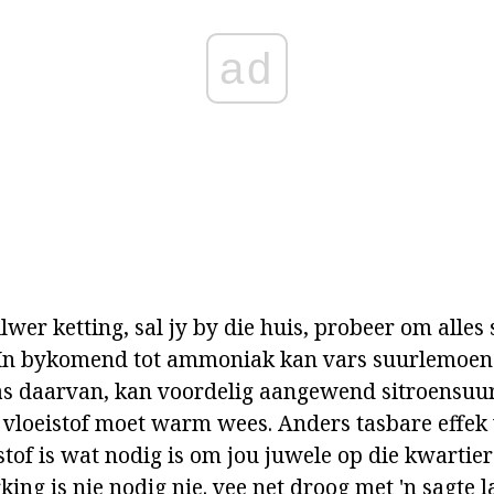
ad
lwer ketting, sal jy by die huis, probeer om alles
 In bykomend tot ammoniak kan vars suurlemoens
aas daarvan, kan voordelig aangewend sitroensuur
 vloeistof moet warm wees. Anders tasbare effek w
stof is wat nodig is om jou juwele op die kwartier 
ing is nie nodig nie. vee net droog met 'n sagte l