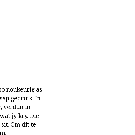
 so noukeurig as
ap gebruik. In
, verdun in
at jy kry. Die
sit. Om dit te
ap.