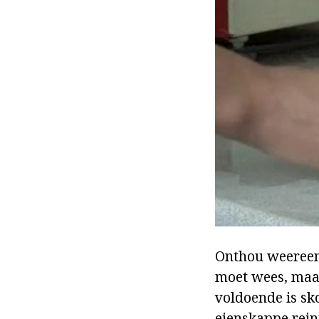
Onthou weereens 
moet wees, maak 
voldoende is sk
eienskappe rein