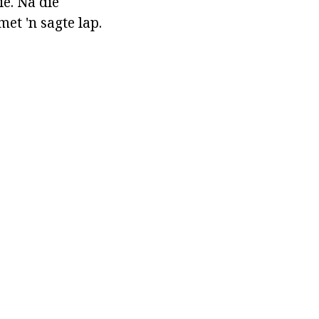
e. Na die
et 'n sagte lap.