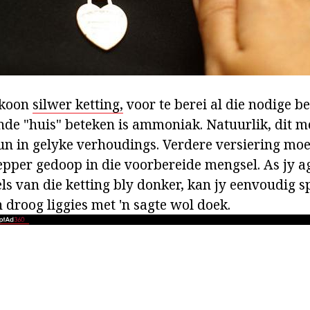
skoon
silwer ketting,
voor te berei al die nodige b
nde "huis" beteken is ammoniak. Natuurlik, dit
n in gelyke verhoudings. Verdere versiering mo
epper gedoop in die voorbereide mengsel. As jy 
ls van die ketting bly donker, kan jy eenvoudig spo
n droog liggies met 'n sagte wol doek.