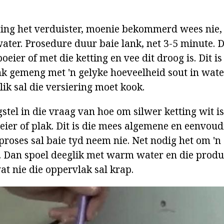
tting het verduister, moenie bekommerd wees nie,
water. Prosedure duur baie lank, net 3-5 minute. 
oeier of met die ketting en vee dit droog is. Dit i
k gemeng met 'n gelyke hoeveelheid sout in wat
ik sal die versiering moet kook.
stel in die vraag van hoe om silwer ketting wit is
ier of plak. Dit is die mees algemene en eenvoud
roses sal baie tyd neem nie. Net nodig het om 'n
. Dan spoel deeglik met warm water en die produ
at nie die oppervlak sal krap.