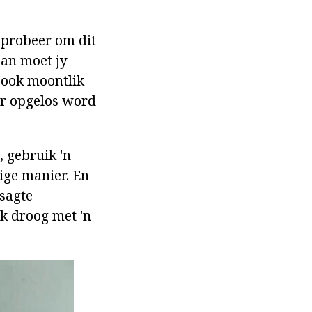
 probeer om dit
Dan moet jy
s ook moontlik
er opgelos word
, gebruik 'n
ige manier. En
 sagte
k droog met 'n