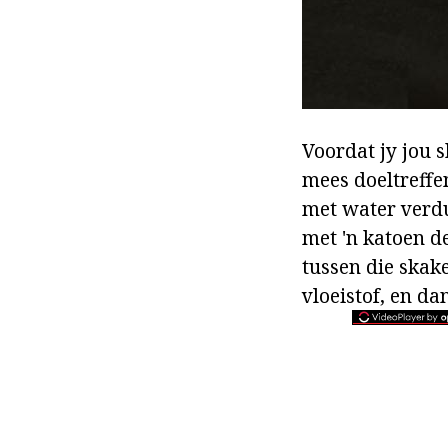
Voordat jy jou 
mees doeltreffe
met water verdu
met 'n katoen d
tussen die skake
vloeistof, en da