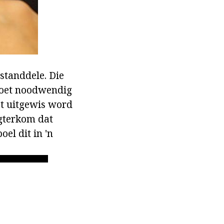
estanddele. Die
 moet noodwendig
et uitgewis word
agterkom dat
el dit in 'n