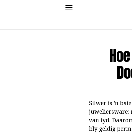
Hoe
Do
Silwer is 'n ba
juweliersware: r
van tyd. Daarom
bly geldig perma