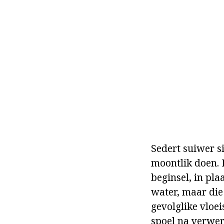
Sedert suiwer si
moontlik doen.
beginsel, in pl
water, maar die
gevolglike vloei
spoel na verwerk