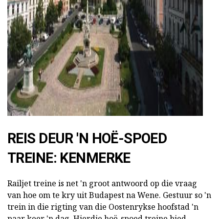
ad
REIS DEUR 'N HOË-SPOED
TREINE: KENMERKE
Railjet treine is net 'n groot antwoord op die vraag
van hoe om te kry uit Budapest na Wene. Gestuur so 'n
trein in die rigting van die Oostenrykse hoofstad 'n
paar keer 'n dag. Hierdie hoë-spoed treine bied