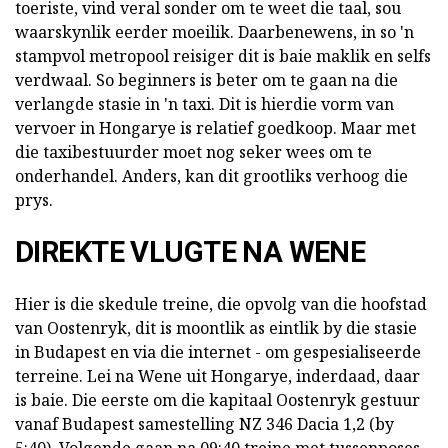
toeriste, vind veral sonder om te weet die taal, sou
waarskynlik eerder moeilik. Daarbenewens, in so 'n
stampvol metropool reisiger dit is baie maklik en selfs
verdwaal. So beginners is beter om te gaan na die
verlangde stasie in 'n taxi. Dit is hierdie vorm van
vervoer in Hongarye is relatief goedkoop. Maar met
die taxibestuurder moet nog seker wees om te
onderhandel. Anders, kan dit grootliks verhoog die
prys.
DIREKTE VLUGTE NA WENE
Hier is die skedule treine, die opvolg van die hoofstad
van Oostenryk, dit is moontlik as eintlik by die stasie
in Budapest en via die internet - om gespesialiseerde
terreine. Lei na Wene uit Hongarye, inderdaad, daar
is baie. Die eerste om die kapitaal Oostenryk gestuur
vanaf Budapest samestelling NZ 346 Dacia 1,2 (by