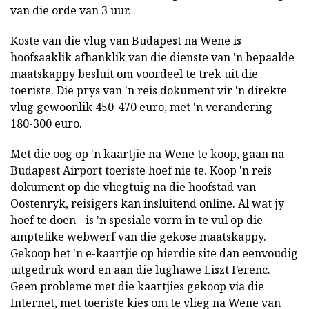
van die orde van 3 uur.
Koste van die vlug van Budapest na Wene is
hoofsaaklik afhanklik van die dienste van 'n bepaalde
maatskappy besluit om voordeel te trek uit die
toeriste. Die prys van 'n reis dokument vir 'n direkte
vlug gewoonlik 450-470 euro, met 'n verandering -
180-300 euro.
Met die oog op 'n kaartjie na Wene te koop, gaan na
Budapest Airport toeriste hoef nie te. Koop 'n reis
dokument op die vliegtuig na die hoofstad van
Oostenryk, reisigers kan insluitend online. Al wat jy
hoef te doen - is 'n spesiale vorm in te vul op die
amptelike webwerf van die gekose maatskappy.
Gekoop het 'n e-kaartjie op hierdie site dan eenvoudig
uitgedruk word en aan die lughawe Liszt Ferenc.
Geen probleme met die kaartjies gekoop via die
Internet, met toeriste kies om te vlieg na Wene van