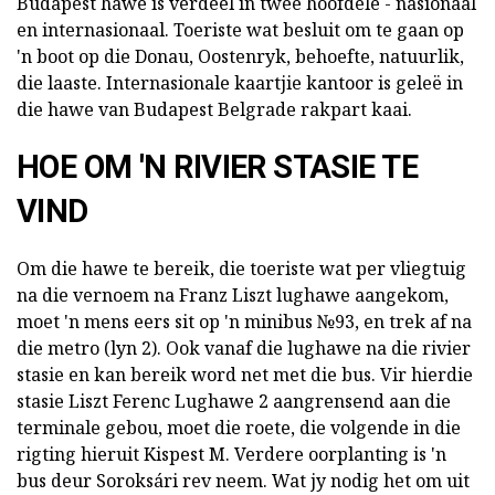
Budapest hawe is verdeel in twee hoofdele - nasionaal
en internasionaal. Toeriste wat besluit om te gaan op
'n boot op die Donau, Oostenryk, behoefte, natuurlik,
die laaste. Internasionale kaartjie kantoor is geleë in
die hawe van Budapest Belgrade rakpart kaai.
HOE OM 'N RIVIER STASIE TE
VIND
Om die hawe te bereik, die toeriste wat per vliegtuig
na die vernoem na Franz Liszt lughawe aangekom,
moet 'n mens eers sit op 'n minibus №93, en trek af na
die metro (lyn 2). Ook vanaf die lughawe na die rivier
stasie en kan bereik word net met die bus. Vir hierdie
stasie Liszt Ferenc Lughawe 2 aangrensend aan die
terminale gebou, moet die roete, die volgende in die
rigting hieruit Kispest M. Verdere oorplanting is 'n
bus deur Soroksári rev neem. Wat jy nodig het om uit