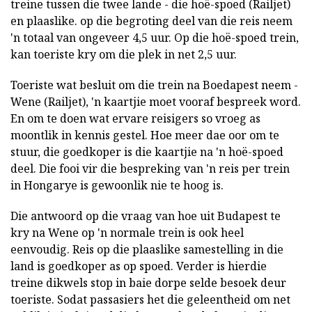
treine tussen die twee lande - die hoë-spoed (Railjet)
en plaaslike. op die begroting deel van die reis neem
'n totaal van ongeveer 4,5 uur. Op die hoë-spoed trein,
kan toeriste kry om die plek in net 2,5 uur.
Toeriste wat besluit om die trein na Boedapest neem -
Wene (Railjet), 'n kaartjie moet vooraf bespreek word.
En om te doen wat ervare reisigers so vroeg as
moontlik in kennis gestel. Hoe meer dae oor om te
stuur, die goedkoper is die kaartjie na 'n hoë-spoed
deel. Die fooi vir die bespreking van 'n reis per trein
in Hongarye is gewoonlik nie te hoog is.
Die antwoord op die vraag van hoe uit Budapest te
kry na Wene op 'n normale trein is ook heel
eenvoudig. Reis op die plaaslike samestelling in die
land is goedkoper as op spoed. Verder is hierdie
treine dikwels stop in baie dorpe selde besoek deur
toeriste. Sodat passasiers het die geleentheid om net