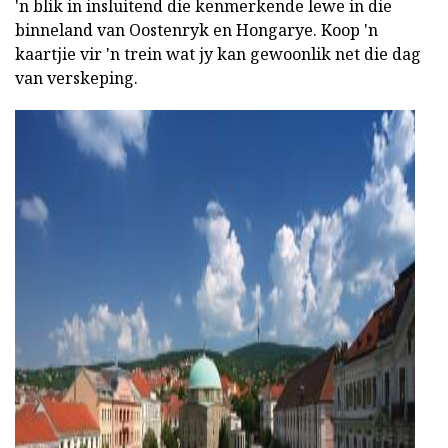
'n blik in insluitend die kenmerkende lewe in die
binneland van Oostenryk en Hongarye. Koop 'n
kaartjie vir 'n trein wat jy kan gewoonlik net die dag
van verskeping.