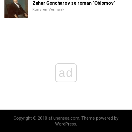
Zahar Goncharov se roman "Oblomov"
Kuns en Vermaak
ad
Copyright © 2018 af.unansea.com. Theme powered by
WordPress.