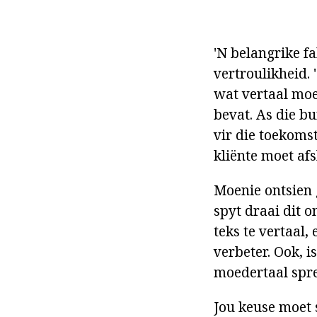
'N belangrike fa
vertroulikheid. 
wat vertaal moe
bevat. As die bur
vir die toekomst
kliënte moet afs
Moenie ontsien g
spyt draai dit o
teks te vertaal,
verbeter. Ook, 
moedertaal spre
Jou keuse moet 