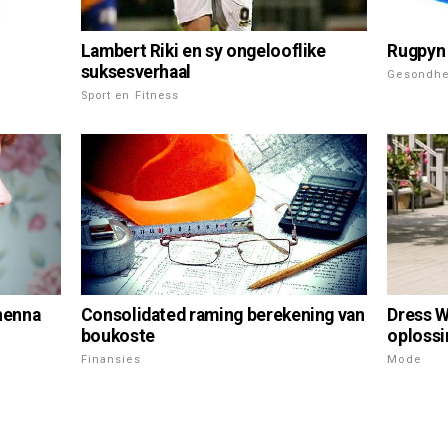
Lambert Riki en sy ongelooflike
Rugpyn 
suksesverhaal
Gesondhe
Sport en Fitness
 henna
Consolidated raming berekening van
Dress We
boukoste
oplossi
Finansies
Mode