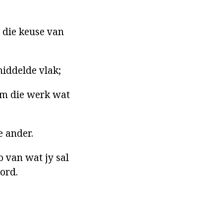
 die keuse van
middelde vlak;
 om die werk wat
e ander.
o van wat jy sal
word.