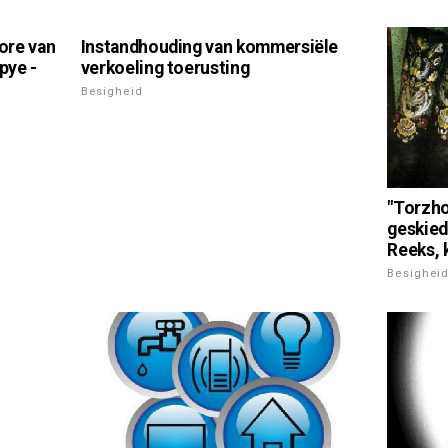
ore van
Instandhouding van kommersiële
pye -
verkoeling toerusting
Besigheid
"Torzho
geskied
Reeks, 
Besighei