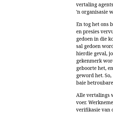
vertaling agent
'n organisasie 
En tog het ons b
en presies verv
gedoen in die k
sal gedoen word 
hierdie geval, 
gekenmerk word
geboorte het, en
geword het. So, 
baie betroubare 
Alle vertalings
voer. Werknemer
verifikasie van 