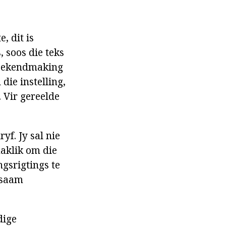
, dit is
, soos die teks
 bekendmaking
 die instelling,
. Vir gereelde
yf. Jy sal nie
maklik om die
ngsrigtings te
 saam
dige