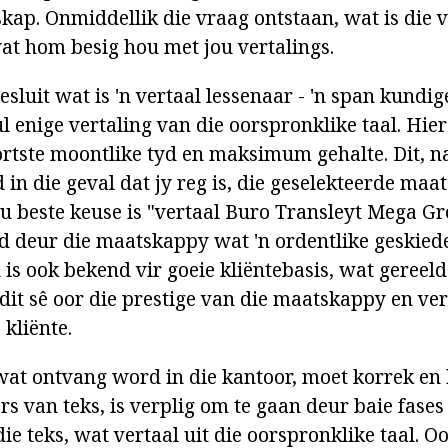
skap. Onmiddellik die vraag ontstaan, wat is die 
wat hom besig hou met jou vertalings.
esluit wat is 'n vertaal lessenaar - 'n span kundi
ul enige vertaling van die oorspronklike taal. Hi
ortste moontlike tyd en maksimum gehalte. Dit, na
in die geval dat jy reg is, die geselekteerde maa
jou beste keuse is "vertaal Buro Transleyt Mega G
 deur die maatskappy wat 'n ordentlike geskied
 is ook bekend vir goeie kliëntebasis, wat gereeld
dit sê oor die prestige van die maatskappy en vert
kliënte.
 wat ontvang word in die kantoor, moet korrek en 
s van teks, is verplig om te gaan deur baie fases
die teks, wat vertaal uit die oorspronklike taal. O