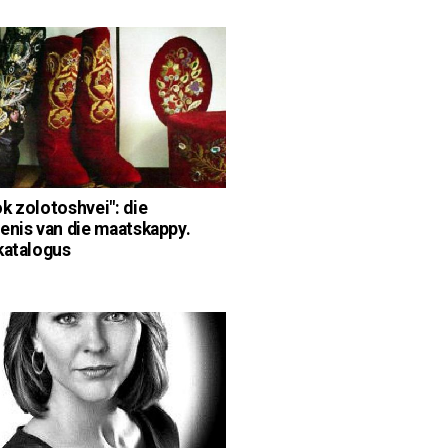
k zolotoshvei": die
enis van die maatskappy.
katalogus
d