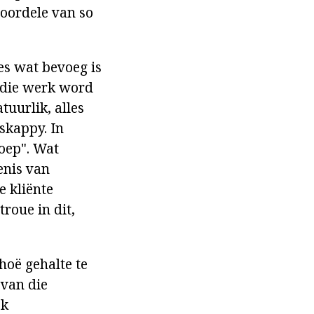
voordele van so
ges wat bevoeg is
erdie werk word
tuurlik, alles
tskappy. In
roep". Wat
enis van
e kliënte
roue in dit,
hoë gehalte te
 van die
ok