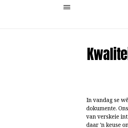
Kwalite
In vandag se wê
dokumente. Ons 
van verskeie in
daar 'n keuse om