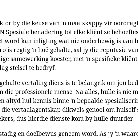
ktor by die keuse van 'n maatskappy vir oordragte
'N Spesiale benadering tot elke kliënt se behoeftes
t word kan inligting wat nie onderhewig is aan
o is regtig 'n hoë gehalte, sal jy die reputasie van
ige samewerking koester, met 'n spesifieke kliënt
lag stelsel te bedryf.
ehalte vertaling diens is te belangrik om jou bedr
m die professionele mense. Na alles, hulle is nie 
 en altyd hul kennis binne 'n bepaalde spesialiseri
is die vertaalagentskap dikwels genooi om hulself
kers, dus hierdie dienste kom by hulle duurder.
stadig en doelbewus geneem word. As jy 'n waar