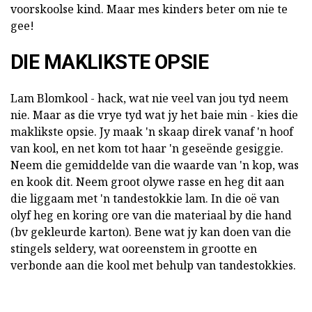
voorskoolse kind. Maar mes kinders beter om nie te
gee!
DIE MAKLIKSTE OPSIE
Lam Blomkool - hack, wat nie veel van jou tyd neem
nie. Maar as die vrye tyd wat jy het baie min - kies die
maklikste opsie. Jy maak 'n skaap direk vanaf 'n hoof
van kool, en net kom tot haar 'n geseënde gesiggie.
Neem die gemiddelde van die waarde van 'n kop, was
en kook dit. Neem groot olywe rasse en heg dit aan
die liggaam met 'n tandestokkie lam. In die oë van
olyf heg en koring ore van die materiaal by die hand
(bv gekleurde karton). Bene wat jy kan doen van die
stingels seldery, wat ooreenstem in grootte en
verbonde aan die kool met behulp van tandestokkies.