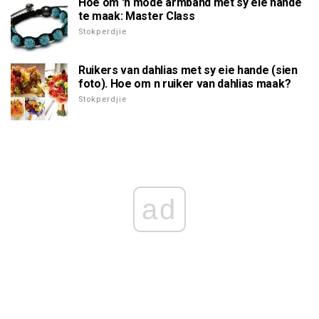
Hoe om 'n mode armband met sy eie hande
te maak: Master Class
Stokperdjie
Ruikers van dahlias met sy eie hande (sien
foto). Hoe om n ruiker van dahlias maak?
Stokperdjie
ad