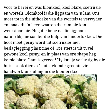
Voor te berei en was blomkool, kool blare, soetrissie
en wortels. Blomkool is die liggaam van 'n lam. Ons
moet tot in die uithoeke van die wortels te verwyder
en maak dit 'n been waarop die ram nie kan
weerstaan nie. Heg die bene na die liggaam,
natuurlik, nie sonder die hulp van tandestokkies. Die
hoof moet gesny word uit soetrissies met
beslaglegging plasticine oë. Die stert is uit 'n vel
gewone kool gesny, en in plaas van ore skape heg
kersie blare. Lam is gereed! Hy kan jy verlustig by die
huis, asook dien as 'n uitstekende groente vir
handwerk-uitstalling in die kleuterskool.