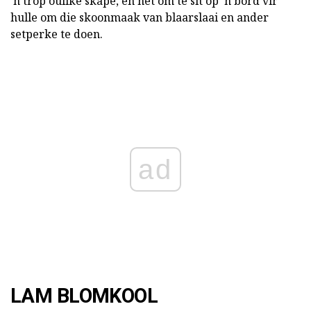
'n trop oulike skape, en het om te sit op 'n bord vir
hulle om die skoonmaak van blaarslaai en ander
setperke te doen.
ad
LAM BLOMKOOL