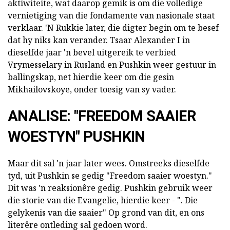
aktiwiteite, wat daarop gemik is om die volledige
vernietiging van die fondamente van nasionale staat
verklaar. 'N Rukkie later, die digter begin om te besef
dat hy niks kan verander. Tsaar Alexander I in
dieselfde jaar 'n bevel uitgereik te verbied
Vrymesselary in Rusland en Pushkin weer gestuur in
ballingskap, net hierdie keer om die gesin
Mikhailovskoye, onder toesig van sy vader.
ANALISE: "FREEDOM SAAIER
WOESTYN" PUSHKIN
Maar dit sal 'n jaar later wees. Omstreeks dieselfde
tyd, uit Pushkin se gedig "Freedom saaier woestyn."
Dit was 'n reaksionêre gedig. Pushkin gebruik weer
die storie van die Evangelie, hierdie keer - ". Die
gelykenis van die saaier" Op grond van dit, en ons
literêre ontleding sal gedoen word.