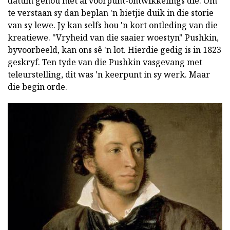
datum gehou met al voorpunt-ontwikkelings die. Om
te verstaan sy dan beplan 'n bietjie duik in die storie
van sy lewe. Jy kan selfs hou 'n kort ontleding van die
kreatiewe. "Vryheid van die saaier woestyn" Pushkin,
byvoorbeeld, kan ons sê 'n lot. Hierdie gedig is in 1823
geskryf. Ten tyde van die Pushkin vasgevang met
teleurstelling, dit was 'n keerpunt in sy werk. Maar
die begin orde.