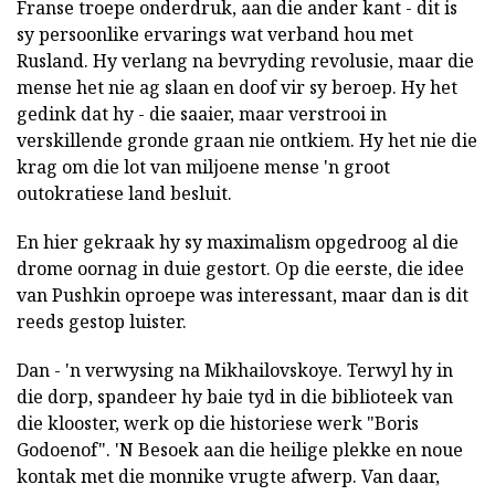
Franse troepe onderdruk, aan die ander kant - dit is
sy persoonlike ervarings wat verband hou met
Rusland. Hy verlang na bevryding revolusie, maar die
mense het nie ag slaan en doof vir sy beroep. Hy het
gedink dat hy - die saaier, maar verstrooi in
verskillende gronde graan nie ontkiem. Hy het nie die
krag om die lot van miljoene mense 'n groot
outokratiese land besluit.
En hier gekraak hy sy maximalism opgedroog al die
drome oornag in duie gestort. Op die eerste, die idee
van Pushkin oproepe was interessant, maar dan is dit
reeds gestop luister.
Dan - 'n verwysing na Mikhailovskoye. Terwyl hy in
die dorp, spandeer hy baie tyd in die biblioteek van
die klooster, werk op die historiese werk "Boris
Godoenof". 'N Besoek aan die heilige plekke en noue
kontak met die monnike vrugte afwerp. Van daar,