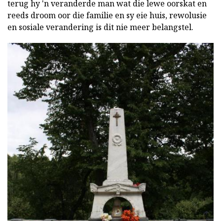
terug hy 'n veranderde man wat die lewe oorskat en
reeds droom oor die familie en sy eie huis, rewolusie
en sosiale verandering is dit nie meer belangstel.