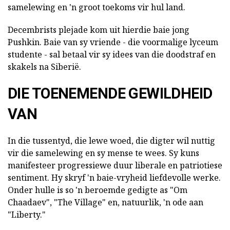
samelewing en 'n groot toekoms vir hul land.
Decembrists plejade kom uit hierdie baie jong
Pushkin. Baie van sy vriende - die voormalige lyceum
studente - sal betaal vir sy idees van die doodstraf en
skakels na Siberië.
DIE TOENEMENDE GEWILDHEID
VAN
In die tussentyd, die lewe woed, die digter wil nuttig
vir die samelewing en sy mense te wees. Sy kuns
manifesteer progressiewe duur liberale en patriotiese
sentiment. Hy skryf 'n baie-vryheid liefdevolle werke.
Onder hulle is so 'n beroemde gedigte as "Om
Chaadaev", "The Village" en, natuurlik, 'n ode aan
"Liberty."