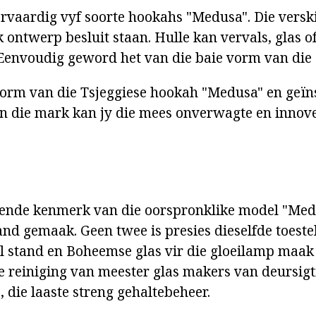
rvaardig vyf soorte hookahs "Medusa". Die verskil
 ontwerp besluit staan. Hulle kan vervals, glas 
 Eenvoudig geword het van die baie vorm van die 
orm van die Tsjeggiese hookah "Medusa" en geïn
In die mark kan jy die mees onverwagte en inno
ende kenmerk van die oorspronklike model "Medu
and gemaak. Geen twee is presies dieselfde toeste
l stand en Boheemse glas vir die gloeilamp maak 
ie reiniging van meester glas makers van deursigt
 die laaste streng gehaltebeheer.