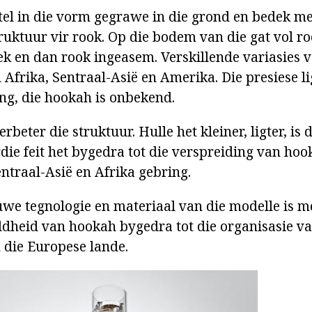
tel in die vorm gegrawe in die grond en bedek met
truktuur vir rook. Op die bodem van die gat vol 
ek en dan rook ingeasem. Verskillende variasies v
 Afrika, Sentraal-Asië en Amerika. Die presiese l
ing, die hookah is onbekend.
erbeter die struktuur. Hulle het kleiner, ligter, is
erdie feit het bygedra tot die verspreiding van ho
entraal-Asië en Afrika gebring.
we tegnologie en materiaal van die modelle is m
ildheid van hookah bygedra tot die organisasie v
n die Europese lande.