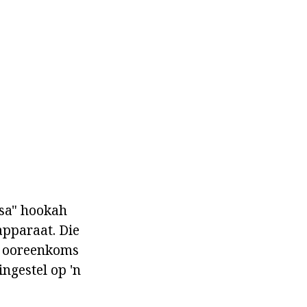
usa" hookah
 apparaat. Die
ie ooreenkoms
ingestel op 'n