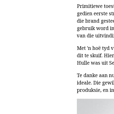
Primitiewe toes
gedien eerste s
die brand geste
gebruik word in
van die uitvind
Met 'n hoë tyd v
dit te skuif. Hi
Hulle was uit S
Te danke aan nu
ideale. Die gew
produksie, en i