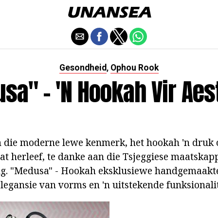
Gesondheid
Ophou Rook
,
sa" - 'n Hookah Vir Aes
n die moderne lewe kenmerk, het hookah 'n druk
aat herleef, te danke aan die Tsjeggiese maatska
g. "Medusa" - Hookah eksklusiewe handgemaakte
legansie van vorms en 'n uitstekende funksionalit