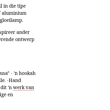
 in die tipe
of aluminium
gloeilamp.
spireer ander
verende ontwerp
sa" - 'n hookah
lle. -Hand
dit 'n
werk van
ige en