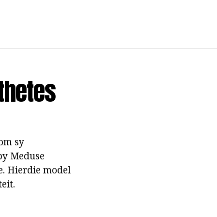
thetes
 om sy
ppy Meduse
. Hierdie model
eit.