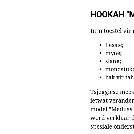
HOOKAH "
In 'n toestel vir 
flessie;
myne;
slang;
mondstuk;
bak vir tab
Tsjeggiese mees
ietwat verander.
model "Medusa" 
word verklaar deu
spesiale onders