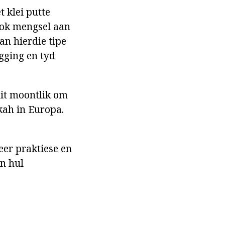
 klei putte
rook mengsel aan
an hierdie tipe
igging en tyd
 dit moontlik om
okah in Europa.
eer praktiese en
an hul