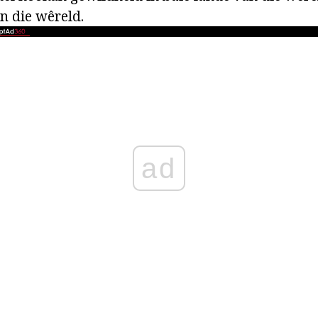
n die wêreld.
ad