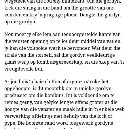
wegsteek van die rou sny binnekant. Om die gordyn,
trek die string in die band om die grootte van ons
venster, en kry 'n pragtige plooie. Dangle die gordyn
op die gordyn.
Nou moet jy elke lem aan teenoorgestelde kante van
die venster opening op te los deur middel van vas en
jy kan die voltooide werk te bewonder. Wat deur die
strale van die son self, sal die gordyn veelkleurige
glans werp op kombuisgereedskap, en die skep van 'n
vreugdevolle bui.
As jou huis 'n baie chiffon of organza stroke het
opgehoopte, is dit moontlik om 'n unieke gordyn
produseer om die kombuis. Dit is voldoende om te
repies gesny, van gelyke lengte effens groter as die
hoogte van die venster en maak hulle in 'n enkele web
verwerking afdelings met behulp van die lock of
pype. Die boonste rand word toegewerk gordyne