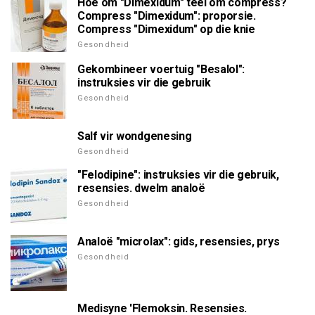
Hoe om "Dimexidum" teel om compress?
Compress "Dimexidum": proporsie.
Compress "Dimexidum" op die knie
Gesondheid
Gekombineer voertuig "Besalol":
instruksies vir die gebruik
Gesondheid
Salf vir wondgenesing
Gesondheid
"Felodipine": instruksies vir die gebruik,
resensies. dwelm analoë
Gesondheid
Analoë "microlax": gids, resensies, prys
Gesondheid
Medisyne 'Flemoksin. Resensies.