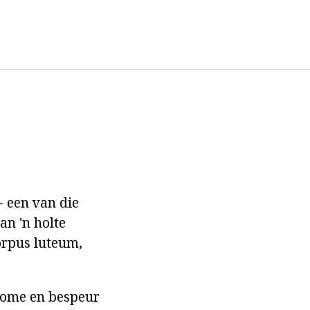
- een van die
an 'n holte
corpus luteum,
tome en bespeur