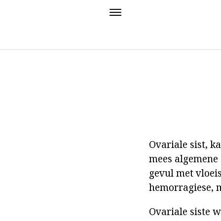
Ovariale sist, 
mees algemene si
gevul met vloeis
hemorragiese, m
Ovariale siste 