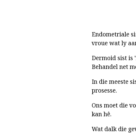
Endometriale s
vroue wat ly aa
Dermoid sist is
Behandel net me
In die meeste s
prosesse.
Ons moet die vo
kan hê.
Wat dalk die gev