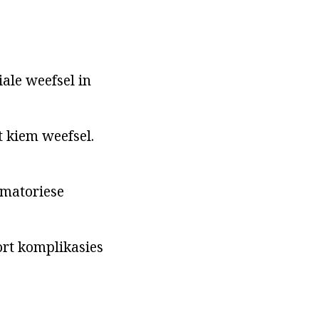
le weefsel in
t kiem weefsel.
mmatoriese
ort komplikasies