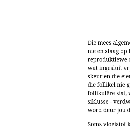
Die mees algeme
nie en slaag op 
reproduktiewe o
wat ingesluit vry
skeur en die eie
die follikel nie 
follikulêre sist
siklusse - verd
word deur jou d
Soms vloeistof 