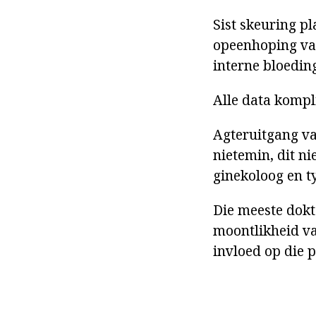
Sist skeuring p
opeenhoping van
interne bloeding
Alle data kompl
Agteruitgang va
nietemin, dit n
ginekoloog en t
Die meeste dokte
moontlikheid va
invloed op die p