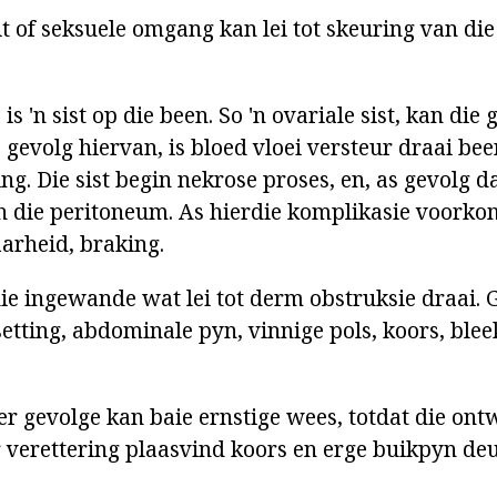
it of seksuele omgang kan lei tot skeuring van die
is 'n sist op die been. So 'n ovariale sist, kan die
s gevolg hiervan, is bloed vloei versteur draai be
ng. Die sist begin nekrose proses, en, as gevolg d
 die peritoneum. As hierdie komplikasie voorkom
aarheid, braking.
die ingewande wat lei tot derm obstruksie draai.
etting, abdominale pyn, vinnige pols, koors, blee
ter gevolge kan baie ernstige wees, totdat die on
 verettering plaasvind koors en erge buikpyn deu