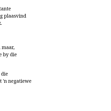
tante
ng plaasvind
.
, maar,
e by die
 die
t 'n negatiewe