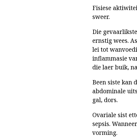
Fisiese aktiwite
sweer.
Die gevaarlikste 
ernstig wees. A
lei tot wanvoedi
inflammasie van
die laer buik, n
Been siste kan 
abdominale uits
gal, dors.
Ovariale sist et
sepsis. Wanneer
vorming.