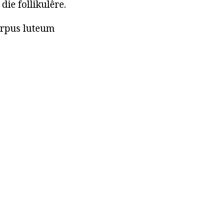
 die follikulêre.
corpus luteum