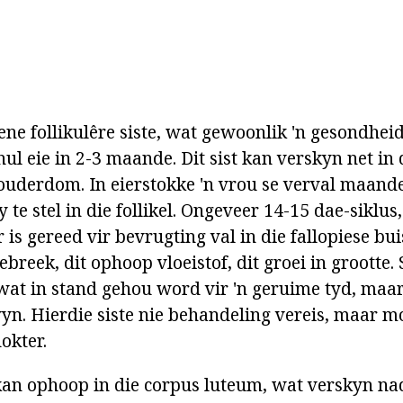
ne follikulêre siste, wat gewoonlik 'n gesondhei
hul eie in 2-3 maande. Dit sist kan verskyn net in 
uderdom. In eierstokke 'n vrou se verval maandel
 te stel in die follikel. Ongeveer 14-15 dae-siklus, 
r is gereed vir bevrugting val in die fallopiese b
gebreek, dit ophoop vloeistof, dit groei in grootte. 
, wat in stand gehou word vir 'n geruime tyd, maar
wyn. Hierdie siste nie behandeling vereis, maar 
okter.
kan ophoop in die corpus luteum, wat verskyn na