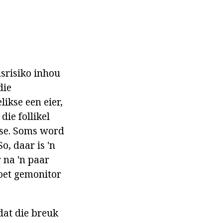
dsrisiko inhou
die
ikse een eier,
die follikel
uise. Soms word
So, daar is 'n
 na 'n paar
moet gemonitor
dat die breuk