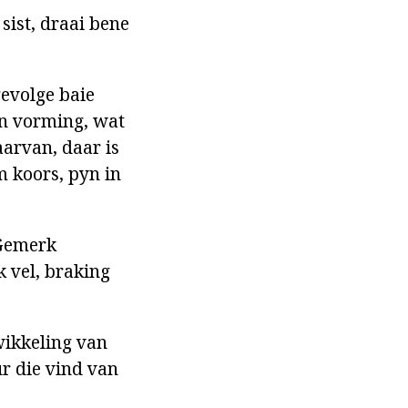
 sist, draai bene
 gevolge baie
en vorming, wat
aarvan, daar is
 koors, pyn in
 Gemerk
k vel, braking
twikkeling van
r die vind van