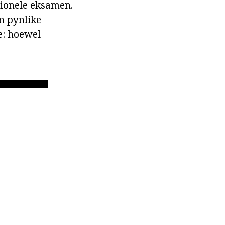
sionele eksamen.
n pynlike
e: hoewel