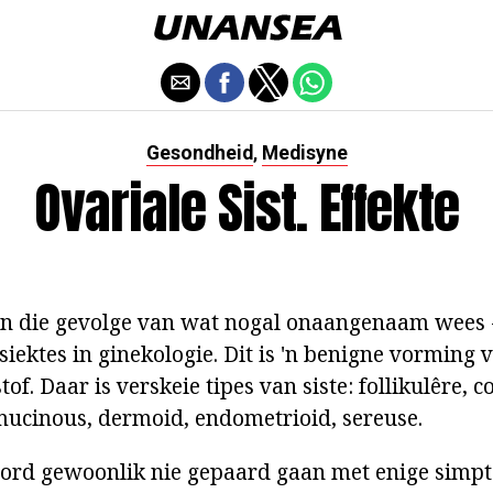
Gesondheid
Medisyne
,
Ovariale Sist. Effekte
kan die gevolge van wat nogal onaangenaam wees 
ektes in ginekologie. Dit is 'n benigne vorming v
tof. Daar is verskeie tipes van siste: follikulêre, 
ucinous, dermoid, endometrioid, sereuse.
word gewoonlik nie gepaard gaan met enige simp