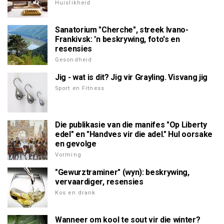
Huislikheid
Sanatorium "Cherche", streek Ivano-
Frankivsk: 'n beskrywing, foto's en
resensies
Gesondheid
Jig - wat is dit? Jig vir Grayling. Visvang jig
Sport en Fitness
Die publikasie van die manifes "Op Liberty
edel" en "Handves vir die adel." Hul oorsake
en gevolge
Vorming
"Gewurztraminer" (wyn): beskrywing,
vervaardiger, resensies
Kos en drank
Wanneer om kool te sout vir die winter?