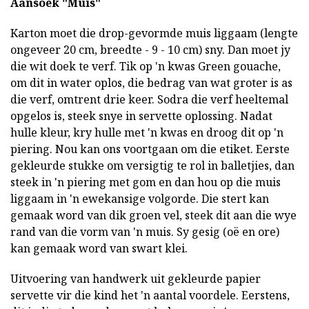
Aansoek "Muis"
Karton moet die drop-gevormde muis liggaam (lengte
ongeveer 20 cm, breedte - 9 - 10 cm) sny. Dan moet jy
die wit doek te verf. Tik op 'n kwas Green gouache,
om dit in water oplos, die bedrag van wat groter is as
die verf, omtrent drie keer. Sodra die verf heeltemal
opgelos is, steek snye in servette oplossing. Nadat
hulle kleur, kry hulle met 'n kwas en droog dit op 'n
piering. Nou kan ons voortgaan om die etiket. Eerste
gekleurde stukke om versigtig te rol in balletjies, dan
steek in 'n piering met gom en dan hou op die muis
liggaam in 'n ewekansige volgorde. Die stert kan
gemaak word van dik groen vel, steek dit aan die wye
rand van die vorm van 'n muis. Sy gesig (oë en ore)
kan gemaak word van swart klei.
Uitvoering van handwerk uit gekleurde papier
servette vir die kind het 'n aantal voordele. Eerstens,