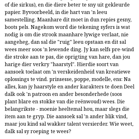
of die sirkus), en die diere beter te sny uit gekleurde
papier. Byvoorbeeld, in die hart van 'n leeu
samestelling. Maanhare dit moet in dun repies gesny,
boots pels. Nagekom word die tekening syfers is wat
nodig is om die strook maanhare lywige verlaat, nie
aangeheg, dan sal die "ruig" leeu opstaan en dit sal
wees meer soos 'n lewende ding. Jy kan selfs pre-wind
die stroke aan te pas, die oprigting van hare, dan jou
harige dier verkry "haarstyl". Hierdie soort van
aansoek toelaat om 'n verskeidenheid van kreatiewe
oplossings te vind. prinsesse, poppe, modelle, ens: Na
alles, kan jy haarstyle en ander karakters te doen Deel
dalk ook 'n patroon en ander besonderhede (soos
plant blare en stokke van die reënwoud) wees. Die
belangrikste - moenie heeltemal hou, maar slegs die
item aan te gryp. Die aansoek sal 'n ander blik vind,
maar jou kind sal wakker talent versierder. Wie weet,
dalk sal sy roeping te wees?