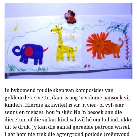
In bykomend tot die skep van komposisies van
gekleurde servette, daar is nog 'n volume
aansoek vir
kinders.
Hierdie aktiwiteit is vir 'n vier- of vyf-jaar
seuns en meisies, hou 'n skêr. Na 'n besoek aan die
dieretuin of die sirkus kind sal wil hê om hul indrukke
uit te druk. Jy kan die aantal gereelde patroon wissel.
Laat hom nie trek die agtergrond potlode (reënwoud