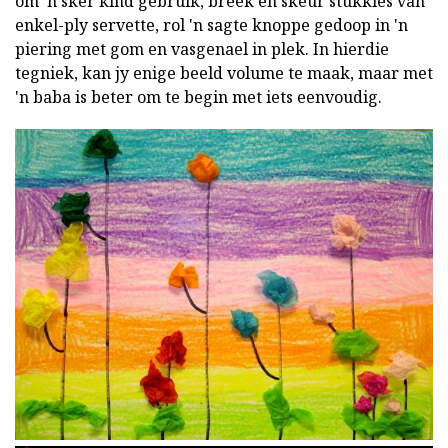
om 'n skêr kind gebruik, breek en skeur stukkies van
enkel-ply servette, rol 'n sagte knoppe gedoop in 'n
piering met gom en vasgenael in plek. In hierdie
tegniek, kan jy enige beeld volume te maak, maar met
'n baba is beter om te begin met iets eenvoudig.