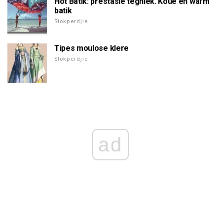
Hot Batik: prestasie tegniek. Koue en warm
batik
Stokperdjie
Tipes moulose klere
Stokperdjie
ad