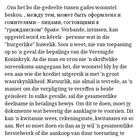
. Ons het bo
die gedeelte tussen gades
woonstel
beskou.
, между тем, может быть оформлена и
сожителями – лицами, состоящими в
"гражданском" браке.
Verbande,
intussen, kan
opgestel word en kêrels - persone wat in die
"burgerlike" huwelik. Soos u weet, nie van toepassing
op so 'n geval die bepalings van die Verenigde
Koninkryk. As die man en vrou nie 'n skriftelike
ooreenkoms aangegaan het, die woonstel bly by die
een aan wie die krediet uitgereik is met 'n groot
waarskynlikheid. Natuurlik, nie almal is tevrede, as 'n
manier om die verpligting te vereffen is beide
geïsoleer. In sulke gevalle, sal die gesamentlike
deelname in betalings bewys. Om dit te doen, moet jy
dokumente wat bevestig die aanklagte te voorsien. Dit
kan 'n kwitansie wees, rekeningstate, kwitansies en so
aan. Net so moet doen en dan as jy wil 'n gesamentlike
herstelwerk of die aankoop van duur toerusting te