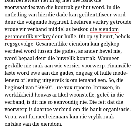
voorwaardes van die kontrak gesluit word. In die
ontleding van hierdie dade kan geïdentifiseer word
deur die volgende beginsel.
Leefarea
verkry getroude
vroue vir verband middel as beskou
die eiendom
gesamentlik verkry
deur hulle. Dit op sy beurt, behels
regsgevolge. Gesamentlike eiendom kan gelykop
verdeel word tussen die gades, as ander bevel nie,
word bepaal deur die huwelik kontrak. Wanneer
geskille nie saak aan wie versier voorwerp. Finansiële
laste word ewe aan die gades, ongeag of hulle mede-
leners of lening uitgereik is om iemand een. So, die
beginsel van "50/50". , не так просто. Intussen, in
werklikheid houvas
artikel woonstelle, geleë in die
verband,
is dit nie so eenvoudig nie. Die feit dat die
voorwerp is daartoe verbind om die bank organisasie.
Vrou, wat formeel eienaars kan nie vrylik raak
ontslae van die eiendom.