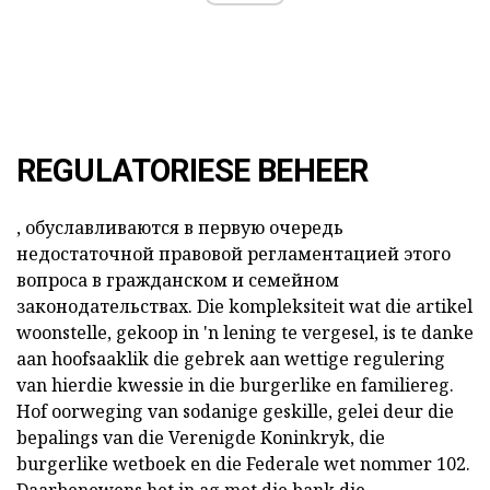
REGULATORIESE BEHEER
, обуславливаются в первую очередь
недостаточной правовой регламентацией этого
вопроса в гражданском и семейном
законодательствах. Die kompleksiteit wat die
artikel
woonstelle, gekoop in 'n lening
te
vergesel,
is te danke
aan hoofsaaklik die gebrek aan wettige regulering
van hierdie kwessie in die burgerlike en familiereg.
Hof oorweging van sodanige geskille, gelei deur die
bepalings van die Verenigde Koninkryk, die
burgerlike wetboek en die Federale wet nommer 102.
Daarbenewens het in ag met die bank die