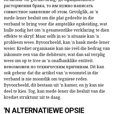
расторжения брака, то им нужно написать
совместное заявление об этом. Gevolglik, as 'n
mede-lener besluit om die
plat gedeelte in die
verband
te bring voor die amptelike egskeiding, wat
hulle nodig het om 'n gesamentlike verklaring te dien
effekte te skryf. Maar selfs in so 'n situasie kan 'n
probleem wees. Byvoorbeeld, kan 'n bank mede-lener
weier. Krediet organisasie kan nie reël die bedrag van
inkomste een van die debiteure, wat dan sal verplig
wees om op te tree as 'n onafhanklike entiteit.
невозможен по техническим причинам. Dit kan
ook gebeur dat die
artikel van 'n woonstel in die
verband
is nie moontlik om tegniese redes.
Byvoorbeeld, dit bestaan uit 'n kamer, en jy kan nie
deel te kies. Tog, kan mede-lener die besluit van die
krediet struktuur uit te daag.
'N ALTERNATIEWE OPSIE