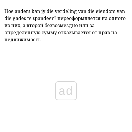
Hoe anders kan jy
die
verdeling
van die eiendom van
die gades
te
spandeer?
переоформляется на одного
из них, а второй безвозмездно или за
определенную сумму отказывается от прав на
недвижимость.
ad