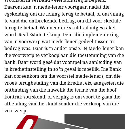
Woonstel in verband
- eiendomsreg is beperk.
Daarom kan 'n mede-lener voortgaan nadat die
egskeiding om die lening terug te betaal, of om vinnig
te vind die ontbrekende bedrag, om dit voor skedule
terug te betaal. Wanneer die skuld sal uitgeskakel
word, Real Estate te koop. Deur die implementering
van 'n voorwerp wat mede-lener gedeel tussen 'n
bedrag was. Daar is 'n ander opsie. 'N Mede-lener kan
die voorwerp te verkoop aan die toestemming van die
bank. Daar word gesê dat voorspel na aanleiding van
'n kredietinstelling in so 'n geval is moeilik. Die Bank
kan ooreenkom om die voorstel mede-leners, om die
vroeë terugbetaling van die krediet eis, aangesien die
ontbinding van die huwelik die terme van die hoof
kontrak sou skend, of verplig is om voort te gaan die
afbetaling van die skuld sonder die verkoop van die
voorwerp.