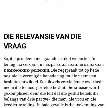
DIE RELEVANSIE VAN DIE
VRAAG
So, die probleem meegaande
artikel woonstel - 'n
lening.
на сегодня не выработала единого подхода
к вынесению решений.
Die regspraak
tot op hede
nog nie 'n verenigde benadering tot die neem van
besluite ontwikkel. So dikwels verskillende owerhede
neem die teenoorgestelde besluit. Die situasie word
gekompliseer deur die feit dat die geskil behels die
belange van drie partye - die man, die vrou en die
kredietinstelling. In baie gevalle is die toekenning van