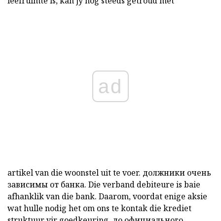
leefruimte is, kan jy nog steeds getroud met
ad
artikel van die woonstel
uit te
voer.
должники очень
зависимы от банка.
Die verband
debiteure is baie
afhanklik van die bank. Daarom, voordat enige aksie
wat hulle nodig het om ons te kontak die krediet
struktuur vir goedkeuring. до официального