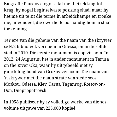
Biografie Paustovskogo is dat met betrekking tot
krag, hy nogal beginselvaste posisie gehad, maar hy
het nie uit te sit die terme in arbeidskampe en tronke
nie, inteendeel, die owerhede oorhandig hom 'n staat
toekenning.
Ter ere van die geheue van die naam van die skrywer
se №2 biblioteek vernoem in Odessa, en in dieselfde
stad in 2010. Die eerste monument is oop vir hom. In
2012, 24 Augustus, het 'n ander monument in Tarusa
on the River Oka, waar hy uitgebeeld met sy
gunsteling hond van Grozny vernoem. Die naam van
'n skrywer met die naam strate van stede soos
Moskou, Odessa, Kiev, Tarus, Taganrog, Rostov-on-
Don, Dnepropetrovsk.
In 1958 publiseer hy sy volledige werke van die ses-
volume uitgawe van 225,000 kopieë.