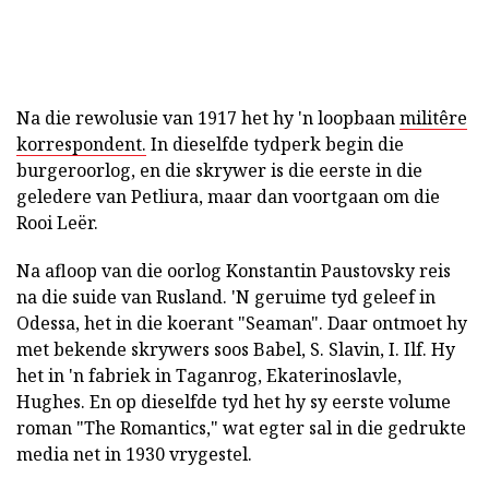
Na die rewolusie van 1917 het hy 'n loopbaan
militêre
korrespondent.
In dieselfde tydperk begin die
burgeroorlog, en die skrywer is die eerste in die
geledere van Petliura, maar dan voortgaan om die
Rooi Leër.
Na afloop van die oorlog Konstantin Paustovsky reis
na die suide van Rusland. 'N geruime tyd geleef in
Odessa, het in die koerant "Seaman". Daar ontmoet hy
met bekende skrywers soos Babel, S. Slavin, I. Ilf. Hy
het in 'n fabriek in Taganrog, Ekaterinoslavle,
Hughes. En op dieselfde tyd het hy sy eerste volume
roman "The Romantics," wat egter sal in die gedrukte
media net in 1930 vrygestel.