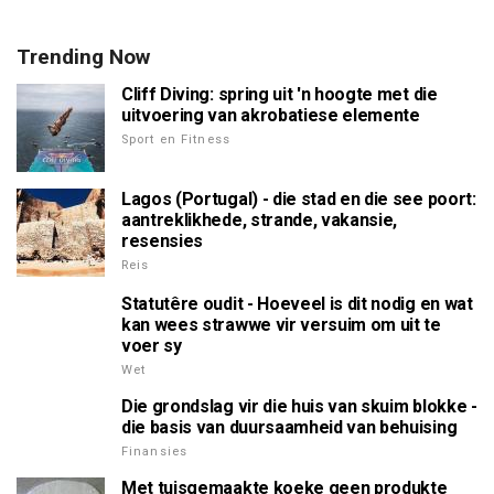
Trending Now
Cliff Diving: spring uit 'n hoogte met die
uitvoering van akrobatiese elemente
Sport en Fitness
Lagos (Portugal) - die stad en die see poort:
aantreklikhede, strande, vakansie,
resensies
Reis
Statutêre oudit - Hoeveel is dit nodig en wat
kan wees strawwe vir versuim om uit te
voer sy
Wet
Die grondslag vir die huis van skuim blokke -
die basis van duursaamheid van behuising
Finansies
Met tuisgemaakte koeke geen produkte