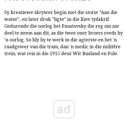
Sy kreatiewe skrywer begin met die storie "Aan die
water", en later druk "ligte" in die Kiev tydskrif.
Gedurende die oorlog het Paustovsky die reg om nie
deel te neem aan dit, as die twee ouer broers reeds by
'n oorlog. So bly hy te werk in die agterste en het 'n
raadgewer van die tram, dan 'n medic in die militêre
trein, wat reis in die 1915 deur Wit-Rusland en Pole.
ad