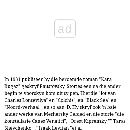
ad
In 1931 publiseer hy die beroemde roman "Kara
Bugaz" geskryf Paustovsky. Stories een na die ander
begin te voorskyn kom uit sy pen. Hierdie "lot van
Charles Lonsevilya" en "Colchis", en "Black Sea" en
"Noord-verhaal", en so aan. D. Hy skryf ook 'n baie
ander werke van Meshersky Gebied en die storie "die
konstellasie Canes Venatici", "Orest Kiprensky "" Taras
Shevchenko "," Isaak Levitan "et al.