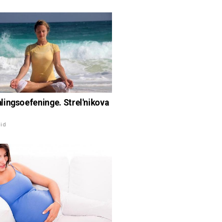
ingsoefeninge. Strel'nikova
id