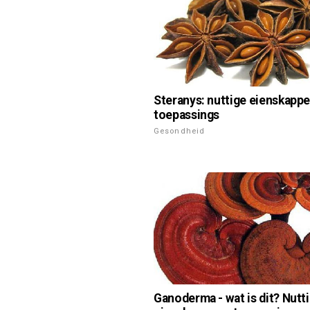
Steranys: nuttige eienskappe
toepassings
Gesondheid
Ganoderma - wat is dit? Nutt