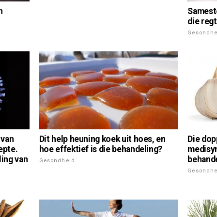
n
Sameste
die reg
Gesondhe
Dit help heuning koek uit hoes, en
 van
Die dopp
hoe effektief is die behandeling?
epte.
medisyn
ling van
behande
Gesondheid
Gesondhe