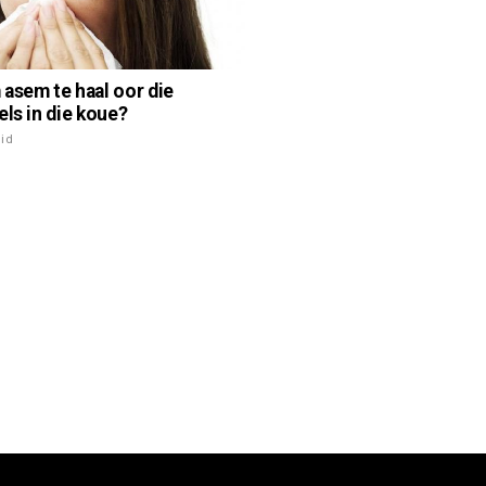
asem te haal oor die
els in die koue?
id