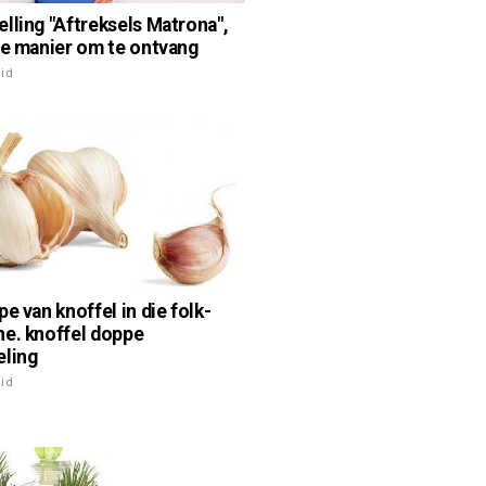
lling "Aftreksels Matrona",
te manier om te ontvang
id
e van knoffel in die folk-
e. knoffel doppe
ling
id