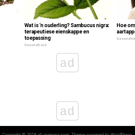
Wat is 'n ouderling? Sambucus nigra:
Hoe om 
terapeutiese eienskappe en
aartapp
toepassing
Gesondhe
Gesondheid
ad
ad
Copyright © 2018 af.unansea.com. Theme powered by WordPress.