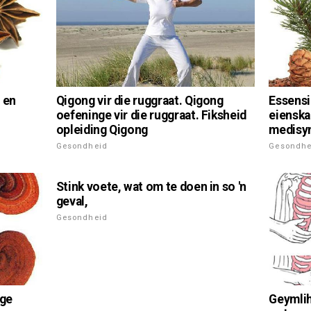
Qigong vir die ruggraat. Qigong
 en
Essensi
oefeninge vir die ruggraat. Fiksheid
eienska
opleiding Qigong
medisy
Gesondheid
Gesondhe
Stink voete, wat om te doen in so 'n
geval,
Gesondheid
ige
Geymlih