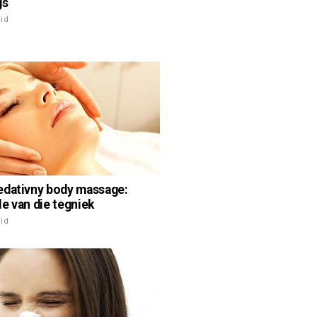
gs
id
dativny body massage:
e van die tegniek
id