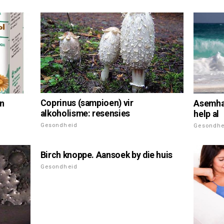
Coprinus (sampioen) vir
en
Asemhal
alkoholisme: resensies
help al
Gesondheid
Gesondhe
Birch knoppe. Aansoek by die huis
Gesondheid