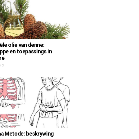
ële olie van denne:
ppe en toepassings in
ne
id
a Metode: beskrywing