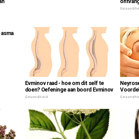
an
ontvan
Gesondhe
n asma
Evminov raad - hoe om dit self te
Neyrose
doen? Oefeninge aan boord Evminov
Voordel
Gesondheid
Gesondhe