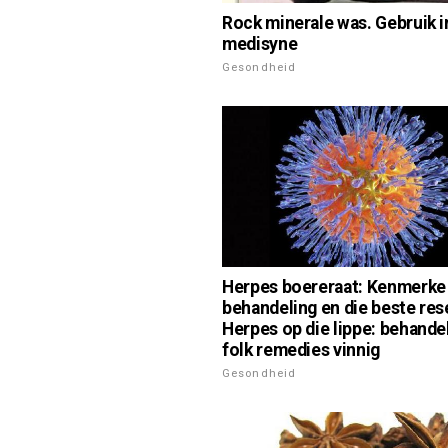
Rock minerale was. Gebruik i
medisyne
Gesondheid
Herpes boereraat: Kenmerke
behandeling en die beste res
Herpes op die lippe: behande
folk remedies vinnig
Gesondheid