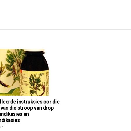
lleerde instruksies oor die
 van die stroop van drop
 indikasies en
ndikasies
id