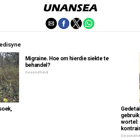
medisyne
Migraine. Hoe om hierdie siekte te
behandel?
Gesondheid
soek,
Gedetai
gebruik
wortel:
kontrai
Gesondhe