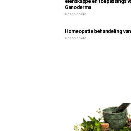
eienskappe en toepassings v
Ganoderma
Gesondheid
Homeopatie behandeling va
Gesondheid