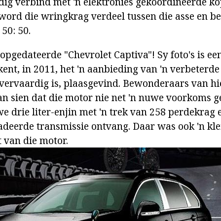
dig verbind met 'n elektronies gekoördineerde ko
 word die wringkrag verdeel tussen die asse en be
50: 50.
 opgedateerde "Chevrolet Captiva"! Sy foto's is e
jkent, in 2011, het 'n aanbieding van 'n verbeterd
ervaardig is, plaasgevind. Bewonderaars van hi
 sien dat die motor nie net 'n nuwe voorkoms ge
e drie liter-enjin met 'n trek van 258 perdekrag 
deerde transmissie ontvang. Daar was ook 'n kl
t van die motor.