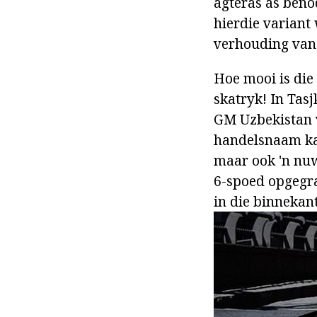
agteras as beno
hierdie variant
verhouding van 
Hoe mooi is die
skatryk! In Tas
GM Uzbekistan v
handelsnaam kan
maar ook 'n nuw
6-spoed opgegra
in die binnekan