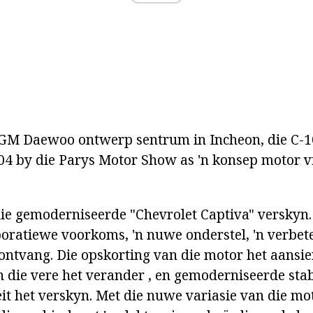
 GM Daewoo ontwerp sentrum in Incheon, die C-1
004 by die Parys Motor Show as 'n konsep motor vi
die gemoderniseerde "Chevrolet Captiva" verskyn
rporatiewe voorkoms, 'n nuwe onderstel, 'n verbe
ontvang. Die opskorting van die motor het aansie
an die vere het verander , en gemoderniseerde stab
teit het verskyn. Met die nuwe variasie van die m