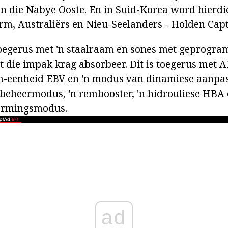
en die Nabye Ooste. En in Suid-Korea word hier
, Australiërs en Nieu-Seelanders - Holden Capt
toegerus met 'n staalraam en sones met geprogr
 die impak krag absorbeer. Dit is toegerus met A
m-eenheid EBV en 'n modus van dinamiese aanpas
itbeheermodus, 'n rembooster, 'n hidrouliese HBA 
ermingsmodus.
ad