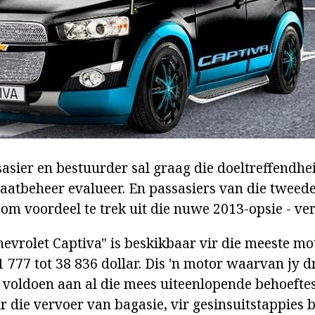
sasier en bestuurder sal graag die doeltreffendhe
atbeheer evalueer. En passasiers van die tweede 
om voordeel te trek uit die nuwe 2013-opsie - ver
hevrolet Captiva" is beskikbaar vir die meeste mo
1 777 tot 38 836 dollar. Dis 'n motor waarvan jy 
 voldoen aan al die mees uiteenlopende behoeftes.
vir die vervoer van bagasie, vir gesinsuitstappies b