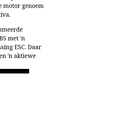
die motor genoem
iva.
ammeerde
BS met 'n
sing ESC. Daar
en 'n aktiewe