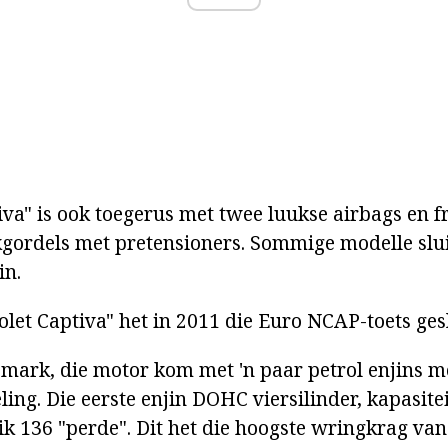
va" is ook toegerus met twee luukse airbags en fr
kgordels met pretensioners. Sommige modelle slu
in.
olet Captiva" het in 2011 die Euro NCAP-toets ges
 mark, die motor kom met 'n paar petrol enjins me
ling. Die eerste enjin DOHC viersilinder, kapasiteit
eik 136 "perde". Dit het die hoogste wringkrag va