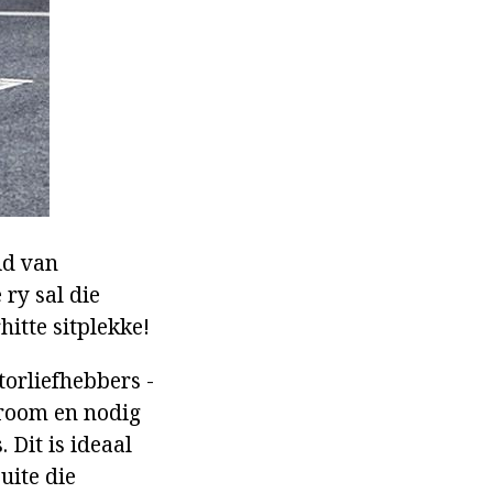
id van
ry sal die
hitte sitplekke!
torliefhebbers -
droom en nodig
 Dit is ideaal
uite die