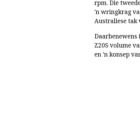
rpm. Die tweede 
'n wringkrag va
Australiese tak
Daarbenewens is
Z20S volume va
en 'n konsep va