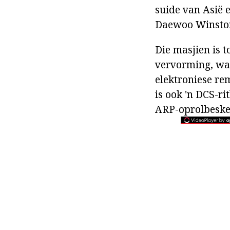
suide van Asië 
Daewoo Winstorm
Die masjien is 
vervorming, wat
elektroniese re
is ook 'n DCS-r
ARP-oprolbesk