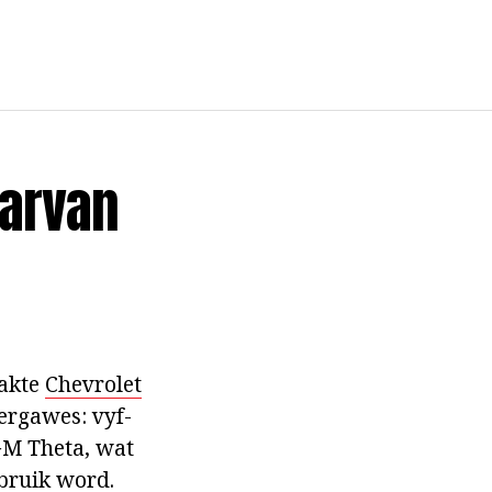
aarvan
pakte
Chevrolet
ergawes: vyf-
 GM Theta, wat
bruik word.