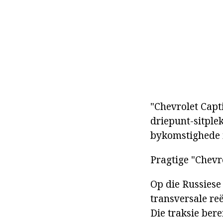
"Chevrolet Capti
driepunt-sitple
bykomstighede 
Pragtige "Chevr
Op die Russiese
transversale reë
Die traksie ber