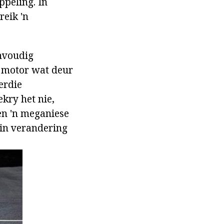
ppeling. In
reik 'n
envoudig
e motor wat deur
erdie
kry het nie,
en 'n meganiese
ein verandering