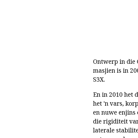
Ontwerp in die
masjien is in 2
S3X.
En in 2010 het 
het 'n vars, ko
en nuwe enjins 
die rigiditeit v
laterale stabili