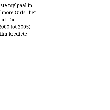
rste mylpaal in
lmore Girls" het
id. Die
2000 tot 2005).
ilm krediete