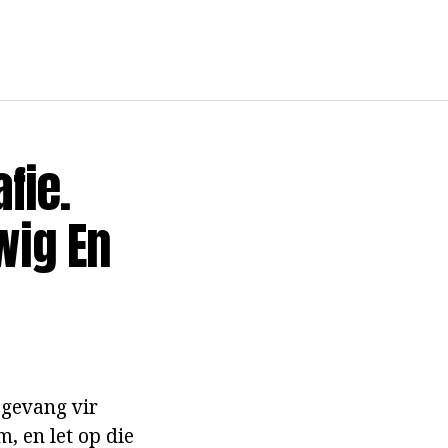
fie.
wig En
 gevang vir
, en let op die