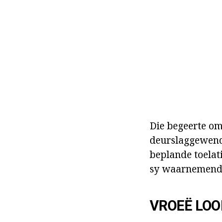
Die begeerte om
deurslaggewend 
beplande toelat
sy waarnemende
VROEË LO