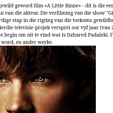
gewild geword film «A Little Binne» - dit is die ee
an van die akteur. Die verfilming van die show "Gi
ige stap in die rigting van die toekoms gewildhe
rdie televisie-projek versprei oor vyf jaar (van 
 begin om uit te vind wat is Dzhared Padaleki. F
l word, en ander werke.