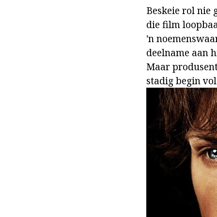
Beskeie rol nie 
die film loopba
'n noemenswaard
deelname aan hie
Maar produsente
stadig begin vo