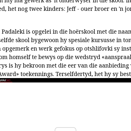
n my ma gewerk as 'n onderwyser in die skool. In 
d, het nog twee kinders: Jeff - ouer broer en 'n jo
Padaleki is opgelei in die hoërskool met die na
selfde skool bygewoon hy spesiale kursusse in ton
n opgemerk en werk gefokus op otshlifovki sy inst
 om homself te bewys op die wedstryd «aanspraa
rys is hy bekroon met die eer van die aanbieding
Award» toekennings. Terselfdertyd, het hy sy bes