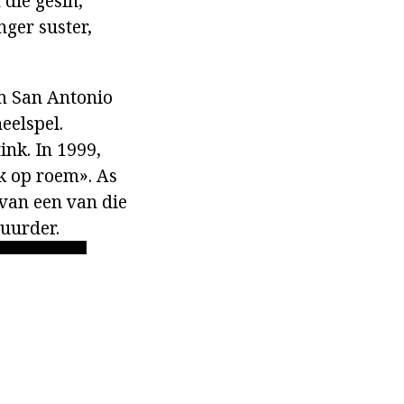
die gesin,
nger suster,
am San Antonio
eelspel.
ink. In 1999,
k op roem». As
 van een van die
tuurder.