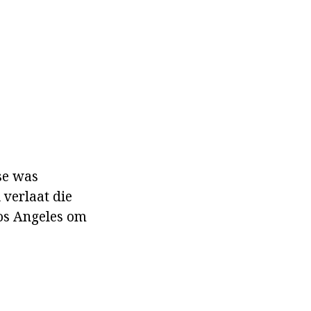
se was
 verlaat die
Los Angeles om