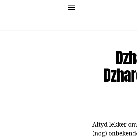
Dzh
Dzhar
Altyd lekker om
(nog) onbekende 