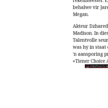
rekenmeester. E
behalwe vir Jare
Megan.
Akteur Dzhared 
Madison. In die
Talentvolle seu
was hy in staat
'n aansporing p
«Tiener Choice 