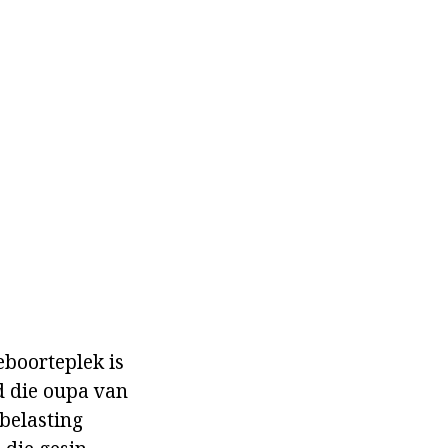
eboorteplek is
d die oupa van
belasting