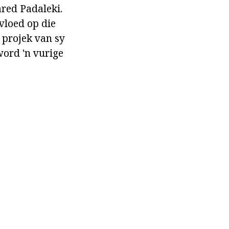
red Padaleki.
vloed op die
 projek van sy
word 'n vurige