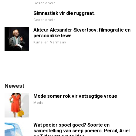
Gesondheid
Gimnastiek vir die ruggraat.
Gesondheid
Akteur Alexander Skvortsov: filmografie en
persoonlike lewe
Kuns en Vermaak
Newest
Mode somer rok vir vetsugtige vroue
Mode
Wat poeier spoel goed? Soorte en
samestelling van seep poeiers. Persil, Ariel