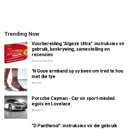
Trending Now
Voorbereiding "Algezir Ultra": instruksies vir
gebruik, beskrywing, samestelling en
resensies
Gesondheid
'N Goue armband op sy been om tred te hou
met die tye
Mode
Porsche Cayman - Car vir sport-minded
egoïs en Lovelace
Motors
"D Panthenol": instruksies vir die gebruik