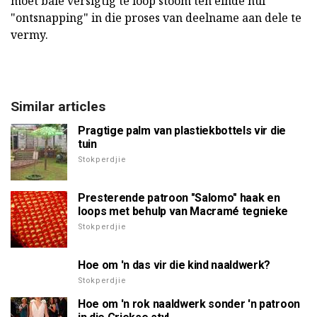
moet baie versigtig te loop stoom ten einde hul
"ontsnapping" in die proses van deelname aan dele te
vermy.
Similar articles
Pragtige palm van plastiekbottels vir die
tuin
Stokperdjie
Presterende patroon "Salomo" haak en
loops met behulp van Macramé tegnieke
Stokperdjie
Hoe om 'n das vir die kind naaldwerk?
Stokperdjie
Hoe om 'n rok naaldwerk sonder 'n patroon