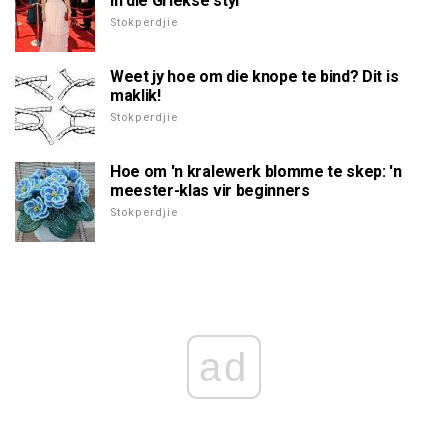
in die Griekse styl
Stokperdjie
Weet jy hoe om die knope te bind? Dit is
maklik!
Stokperdjie
Hoe om 'n kralewerk blomme te skep: 'n
meester-klas vir beginners
Stokperdjie
ad