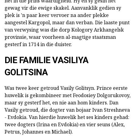
het in die prins waardigheid. Hy en sy gesin het
gewag vir die ewige skakel. Aanvanklik gedien sy
plek is 'n paar keer vervoer na ander plekke
aangestel Kargopol, maar dan verban. Die laaste punt
van verwysing was die dorp Kologory Arkhangelsk
provinsie, waar voorheen al-magtige staatsman
gesterf in 1714 in die duister.
DIE FAMILIE VASILIYA
GOLITSINA
Was twee keer getroud Vasily Golitsyn. Prince eerste
huwelik is gekombineer met Feodosiey Dolgorukovoy,
maar sy gesterf het, en nie aan hom kinders. Dan
Vasily getroud, die dogter van bojaar Ivan Streshneva
- Evdokia. Van hierdie huwelik het ses kinders gehad:
twee dogters (Irina en Evdokia) en vier seuns (Alex,
Petrus, Johannes en Michael).