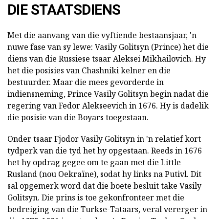
DIE STAATSDIENS
Met die aanvang van die vyftiende bestaansjaar, 'n
nuwe fase van sy lewe: Vasily Golitsyn (Prince) het die
diens van die Russiese tsaar Aleksei Mikhailovich. Hy
het die posisies van Chashniki kelner en die
bestuurder. Maar die mees gevorderde in
indiensneming, Prince Vasily Golitsyn begin nadat die
regering van Fedor Alekseevich in 1676. Hy is dadelik
die posisie van die Boyars toegestaan.
Onder tsaar Fjodor Vasily Golitsyn in 'n relatief kort
tydperk van die tyd het hy opgestaan. Reeds in 1676
het hy opdrag gegee om te gaan met die Little
Rusland (nou Oekraïne), sodat hy links na Putivl. Dit
sal opgemerk word dat die boete besluit take Vasily
Golitsyn. Die prins is toe gekonfronteer met die
bedreiging van die Turkse-Tataars, veral vererger in