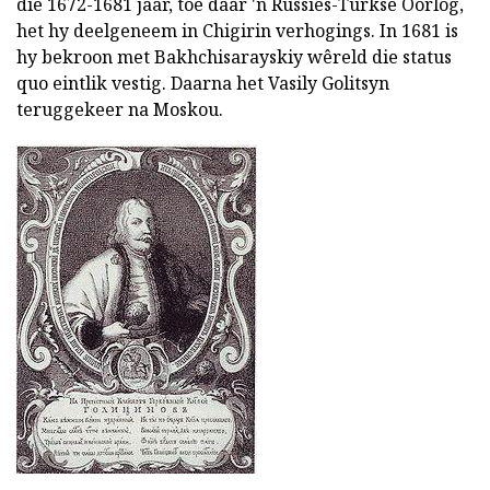
die 1672-1681 jaar, toe daar 'n Russies-Turkse Oorlog,
het hy deelgeneem in Chigirin verhogings. In 1681 is
hy bekroon met Bakhchisarayskiy wêreld die status
quo eintlik vestig. Daarna het Vasily Golitsyn
teruggekeer na Moskou.