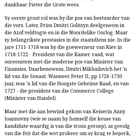
dankbaar Pieter die Grote wees.
Sy eerste groot rol was by die pos van bestuurder van
die vors. Later, Prins Dmitri Golitsyn deelgeneem in
die Azof veldtogte en in die Noordelike Oorlog. Maar
sy belangrikste prestasies in die staatsdiens nie. In die
jare 1711-1718 was hy die goewerneur van Kiev in
1718-1722 - President van die Kamer-raad, wat
ooreenstem met die moderne pos van Minister van
Finansies. Daarbenewens, Dmitri Mikhailovich het 'n
lid van die Senaat. Wanneer Peter II, pp 1726-1730
jaar, was 'n lid van die Hoogste Geheime Raad, en van
1727 - die president van die Commerce College
(Minister van Handel).
Maar met die aan bewind gekom van Keiserin Anny
Ioannovny (wie se naam hy homself die keuse van
kandidate waardig is van die troon geroep), as gevolg
van die feit dat die wet probeer om sy krag te beperk,