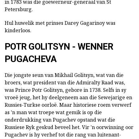
in 1783 was die goewerneur-generaal van St
Petersburg.
Hul huwelik met prinses Darey Gagarinoy was
kinderloos.
POTR GOLITSYN - WENNER
PUGACHEVA
Die jongste seun van Mikhail Golitsyn, wat van die
broers, wat president van die Admiralty Raad was,
was Prince Potr Golitsyn, gebore in 1738. Selfs in sy
vroeë jeug, het hy deelgeneem aan die Sewejarige en
Russies-Turkse oorloë. Maar historiese roem verwerf
as 'n man wat troepe wat gemik is op die
onderdrukking van Pugachev opstand wat die
Russiese Ryk geskud beveel het. Vir 'n oorwinning oor
Pugachev is hy verhef tot die rang van luitenant-