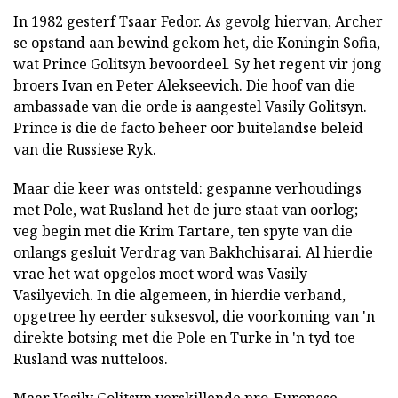
In 1982 gesterf Tsaar Fedor. As gevolg hiervan, Archer
se opstand aan bewind gekom het, die Koningin Sofia,
wat Prince Golitsyn bevoordeel. Sy het regent vir jong
broers Ivan en Peter Alekseevich. Die hoof van die
ambassade van die orde is aangestel Vasily Golitsyn.
Prince is die de facto beheer oor buitelandse beleid
van die Russiese Ryk.
Maar die keer was ontsteld: gespanne verhoudings
met Pole, wat Rusland het de jure staat van oorlog;
veg begin met die Krim Tartare, ten spyte van die
onlangs gesluit Verdrag van Bakhchisarai. Al hierdie
vrae het wat opgelos moet word was Vasily
Vasilyevich. In die algemeen, in hierdie verband,
opgetree hy eerder suksesvol, die voorkoming van 'n
direkte botsing met die Pole en Turke in 'n tyd toe
Rusland was nutteloos.
Maar Vasily Golitsyn verskillende pro-Europese