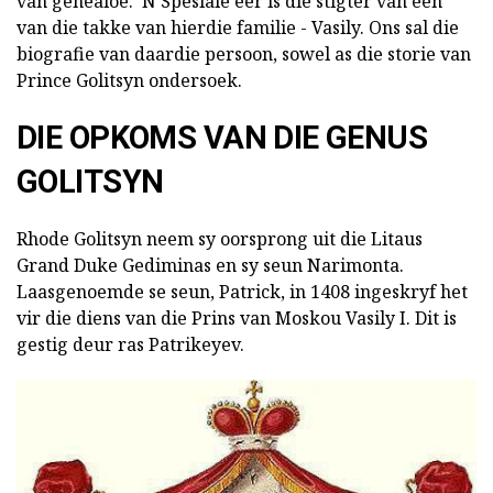
van genealoë. 'N Spesiale eer is die stigter van een
van die takke van hierdie familie - Vasily. Ons sal die
biografie van daardie persoon, sowel as die storie van
Prince Golitsyn ondersoek.
DIE OPKOMS VAN DIE GENUS
GOLITSYN
Rhode Golitsyn neem sy oorsprong uit die Litaus
Grand Duke Gediminas en sy seun Narimonta.
Laasgenoemde se seun, Patrick, in 1408 ingeskryf het
vir die diens van die Prins van Moskou Vasily I. Dit is
gestig deur ras Patrikeyev.