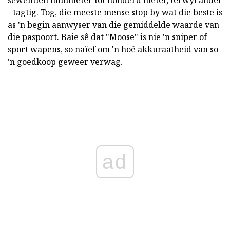
sewentien millimeter tot honderd meter, terwyl ander
- tagtig. Tog, die meeste mense stop by wat die beste is
as 'n begin aanwyser van die gemiddelde waarde van
die paspoort. Baie sê dat "Moose" is nie 'n sniper of
sport wapens, so naïef om 'n hoë akkuraatheid van so
'n goedkoop geweer verwag.
ad