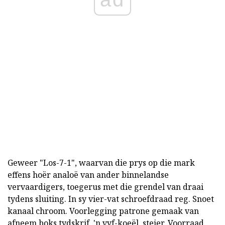
Geweer "Los-7-1", waarvan die prys op die mark
effens hoër analoë van ander binnelandse
vervaardigers, toegerus met die grendel van draai
tydens sluiting. In sy vier-vat schroefdraad reg. Snoet
kanaal chroom. Voorlegging patrone gemaak van
afneem boks tydskrif, 'n vyf-koeël, steier. Voorraad