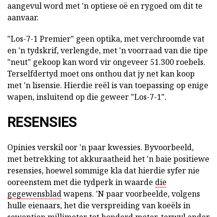
aangevul word met 'n optiese oë en rygoed om dit te
aanvaar.
"Los-7-1 Premier" geen optika, met verchroomde vat
en 'n tydskrif, verlengde, met 'n voorraad van die tipe
"neut" gekoop kan word vir ongeveer 51.300 roebels.
Terselfdertyd moet ons onthou dat jy net kan koop
met 'n lisensie. Hierdie reël is van toepassing op enige
wapen, insluitend op die geweer "Los-7-1".
RESENSIES
Opinies verskil oor 'n paar kwessies. Byvoorbeeld,
met betrekking tot akkuraatheid het 'n baie positiewe
resensies, hoewel sommige kla dat hierdie syfer nie
ooreenstem met die tydperk in waarde
die
gegewensblad
wapens. 'N paar voorbeelde, volgens
hulle eienaars, het die verspreiding van koeëls in