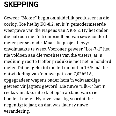
SKEPPING
Geweer "Moose" begin onmiddellik produseer na die
oorlog. Toe het hy KO-8.2, en is 'n gemoderniseerde
weergawe van die wapens van NK-8.2. Hy het onder
die patroon met 'n trompsnelheid van sewehonderd
meter per sekonde. Maar die projek bewys
onvolmaakte te wees. Voorouer geweer "Los-7-1" het
nie voldoen aan die vereistes van die vissers, as 'n
medium-grootte treffer produksie met net 'n honderd
meter. Dit het gelei tot die feit dat net in 1975, ná die
ontwikkeling van 'n nuwe patroon 7,62h51A,
opgegradeer wapens onder hom 'n volwaardige
geweer vir jagters geword. Die nuwe "Elk-4" het 'n
reeks van akkurate skiet op 'n afstand van drie
honderd meter. Hy is vervaardig voordat die
negentigste jaar, en dan was daar sy nuwe
verandering.