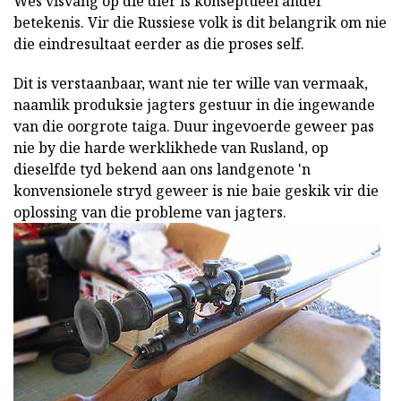
Wes visvang op die dier is konseptueel ander
betekenis. Vir die Russiese volk is dit belangrik om nie
die eindresultaat eerder as die proses self.
Dit is verstaanbaar, want nie ter wille van vermaak,
naamlik produksie jagters gestuur in die ingewande
van die oorgrote taiga. Duur ingevoerde geweer pas
nie by die harde werklikhede van Rusland, op
dieselfde tyd bekend aan ons landgenote 'n
konvensionele stryd geweer is nie baie geskik vir die
oplossing van die probleme van jagters.