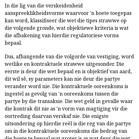
In die lig van die verskeidenheid
aanspreeklikheidsvorme waarvoor 'n boete toegepas
kan word, klassifiseer die wet die tipes strawwe op
die volgende gronde, wat objektiewe kriteria is wat
die afbakening van hierdie regulatoriese vorms
bepaal.
Dus, afhangende van die volgorde van vestiging, word
wetlike en kontraktuele strawwe uitgesonder. Die
eerste is deur die wet bepaal en is objektief van aard,
dit wil sê, sy parameters kan nie deur die partye
verander word nie. Die kontraktuele ooreenkoms is
ingestel as gevolg van 'n ooreenkoms tussen die
partye by die transaksie. Die wet geld in gevalle waar
die kontrak dit nie as 'n vorm van magtiging vir die
oortreding daarvan verskaf nie. Die enigste
uitsondering op hierdie reël is die reg van die partye
om in die kontraktuele ooreenkoms die bedrag van
die boete te bepaal wat groter is as wat deur die wet