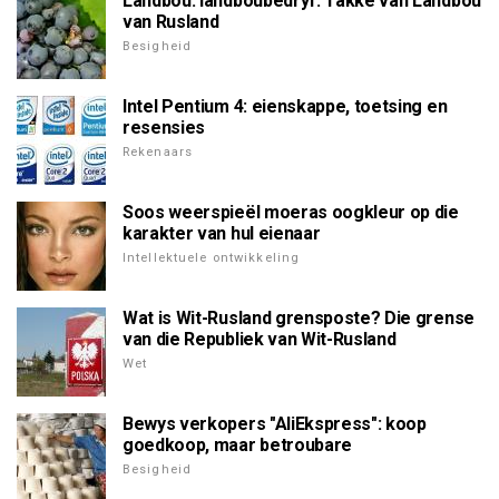
Landbou: landboubedryf. Takke van Landbou
van Rusland
Besigheid
Intel Pentium 4: eienskappe, toetsing en
resensies
Rekenaars
Soos weerspieël moeras oogkleur op die
karakter van hul eienaar
Intellektuele ontwikkeling
Wat is Wit-Rusland grensposte? Die grense
van die Republiek van Wit-Rusland
Wet
Bewys verkopers "AliEkspress": koop
goedkoop, maar betroubare
Besigheid