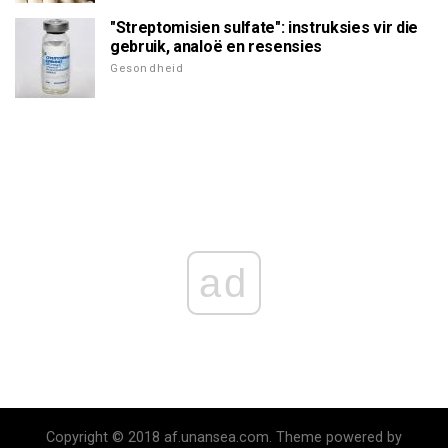
"Streptomisien sulfate": instruksies vir die
gebruik, analoë en resensies
Gesondheid
ad
Copyright © 2018 af.unansea.com. Theme powered by