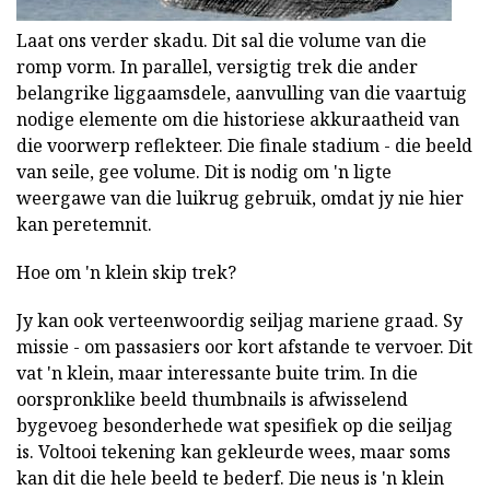
Laat ons verder skadu. Dit sal die volume van die
romp vorm. In parallel, versigtig trek die ander
belangrike liggaamsdele, aanvulling van die vaartuig
nodige elemente om die historiese akkuraatheid van
die voorwerp reflekteer. Die finale stadium - die beeld
van seile, gee volume. Dit is nodig om 'n ligte
weergawe van die luikrug gebruik, omdat jy nie hier
kan peretemnit.
Hoe om 'n klein skip trek?
Jy kan ook verteenwoordig seiljag mariene graad. Sy
missie - om passasiers oor kort afstande te vervoer. Dit
vat 'n klein, maar interessante buite trim. In die
oorspronklike beeld thumbnails is afwisselend
bygevoeg besonderhede wat spesifiek op die seiljag
is. Voltooi tekening kan gekleurde wees, maar soms
kan dit die hele beeld te bederf. Die neus is 'n klein