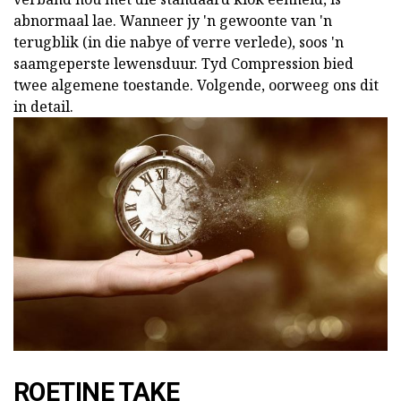
abnormaal lae. Wanneer jy 'n gewoonte van 'n
terugblik (in die nabye of verre verlede), soos 'n
saamgeperste lewensduur. Tyd Compression bied
twee algemene toestande. Volgende, oorweeg ons dit
in detail.
ROETINE TAKE