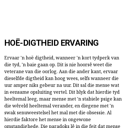
HOË-DIGTHEID ERVARING
Ervaar 'n hoë digtheid, wanneer 'n kort tydperk van
die tyd, 'n baie gaan op. Dit is nie hoorsê weet die
veterane van die oorlog. Aan die ander kant, ervaar
dieselfde digtheid kan hoog wees, selfs wanneer die
uur amper niks gebeur na uur. Dit sal die mense wat
in eensame opsluiting vertel. Dit blyk dat hierdie tyd
heeltemal leeg, maar mense met 'n stabiele psige kan
die wêreld heeltemal verander, en diegene met 'n
swak senuweestelsel het mal met die obsessie. Al
hierdie faktore het mense in ongewone
omstandighede. Die paradoks lê in die feit dat mense