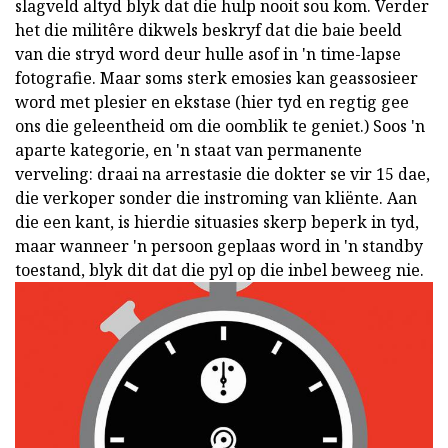
slagveld altyd blyk dat die hulp nooit sou kom. Verder
het die militêre dikwels beskryf dat die baie beeld
van die stryd word deur hulle asof in 'n time-lapse
fotografie. Maar soms sterk emosies kan geassosieer
word met plesier en ekstase (hier tyd en regtig gee
ons die geleentheid om die oomblik te geniet.) Soos 'n
aparte kategorie, en 'n staat van permanente
verveling: draai na arrestasie die dokter se vir 15 dae,
die verkoper sonder die instroming van kliënte. Aan
die een kant, is hierdie situasies skerp beperk in tyd,
maar wanneer 'n persoon geplaas word in 'n standby
toestand, blyk dit dat die pyl op die inbel beweeg nie.