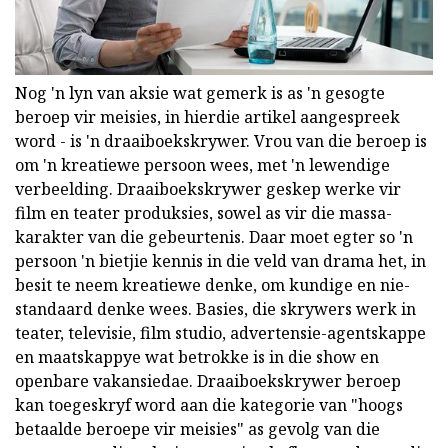
Nog 'n lyn van aksie wat gemerk is as 'n gesogte
beroep vir meisies, in hierdie artikel aangespreek
word - is 'n draaiboekskrywer. Vrou van die beroep is
om 'n kreatiewe persoon wees, met 'n lewendige
verbeelding. Draaiboekskrywer geskep werke vir
film en teater produksies, sowel as vir die massa-
karakter van die gebeurtenis. Daar moet egter so 'n
persoon 'n bietjie kennis in die veld van drama het, in
besit te neem kreatiewe denke, om kundige en nie-
standaard denke wees. Basies, die skrywers werk in
teater, televisie, film studio, advertensie-agentskappe
en maatskappye wat betrokke is in die show en
openbare vakansiedae. Draaiboekskrywer beroep
kan toegeskryf word aan die kategorie van "hoogs
betaalde beroepe vir meisies" as gevolg van die