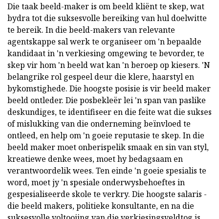
Die taak beeld-maker is om beeld kliënt te skep, wat
bydra tot die suksesvolle bereiking van hul doelwitte
te bereik. In die beeld-makers van relevante
agentskappe sal werk te organiseer om 'n bepaalde
kandidaat in 'n verkiesing omgewing te bevorder, te
skep vir hom 'n beeld wat kan 'n beroep op kiesers. 'N
belangrike rol gespeel deur die klere, haarstyl en
bykomstighede. Die hoogste posisie is vir beeld maker
beeld ontleder. Die posbekleër lei 'n span van paslike
deskundiges, te identifiseer en die feite wat die sukses
of mislukking van die onderneming beïnvloed te
ontleed, en help om 'n goeie reputasie te skep. In die
beeld maker moet onberispelik smaak en sin van styl,
kreatiewe denke wees, moet hy bedagsaam en
verantwoordelik wees. Ten einde 'n goeie spesialis te
word, moet jy 'n spesiale onderwysbehoeftes in
gespesialiseerde skole te verkry. Die hoogste salaris -
die beeld makers, politieke konsultante, en na die
suksesvolle voltooiing van die verkiesingsveldtog is