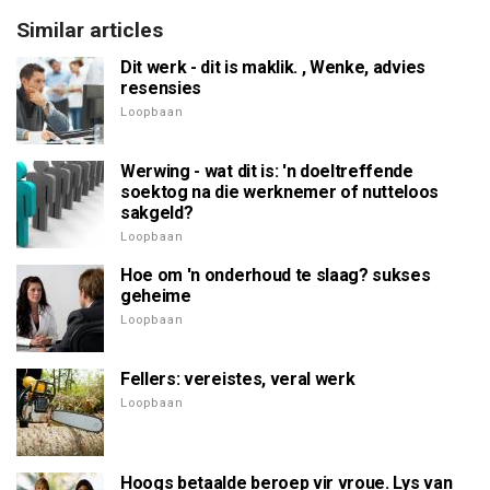
Similar articles
Dit werk - dit is maklik. , Wenke, advies
resensies
Loopbaan
Werwing - wat dit is: 'n doeltreffende
soektog na die werknemer of nutteloos
sakgeld?
Loopbaan
Hoe om 'n onderhoud te slaag? sukses
geheime
Loopbaan
Fellers: vereistes, veral werk
Loopbaan
Hoogs betaalde beroep vir vroue. Lys van