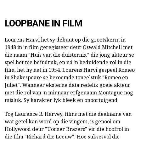
LOOPBANE IN FILM
Lourens Harvi het sy debuut op die grootskerm in
1948 in 'n film geregisseer deur Oswald Mitchell met
die naam "Huis van die duisternis." die jong akteur se
spel het nie beïndruk, en ná 'n beduidende rol in die
film, het hy net in 1954. Lourens Harvi gespeel Romeo
in Shakespeare se beroemde toneelstuk "Romeo en
Juliet". Wanneer eksterne data redelik goeie akteur
met die rol van 'n minnaar erfgenaam Montague nog
misluk. Sy karakter lyk bleek en onoortuigend.
Tog Laurence R. Harvey, films met die deelname van
wat getel kan word op die vingers, is genooi om
Hollywood deur "Uorner Brazers" vir die hoofrol in
die film "Richard die Leeuw". Hoe suksesvol die