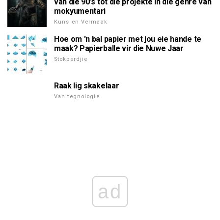
van die 90's tot die projekte in die genre van
mokyumentari
Kuns en Vermaak
Hoe om 'n bal papier met jou eie hande te
maak? Papierballe vir die Nuwe Jaar
Stokperdjie
Raak lig skakelaar
Van tegnologie
ad