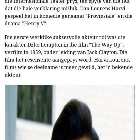
die Internasionale Teater prys, ten spyte van die feit
dat die baie verklaring misluk. Dan Lourens Harvi
gespeel het in komedie genaamd "Provinsiale" en die
drama "Henry V".
Die eerste werklike suksesvolle akteur rol was die
karakter Dzho Lempton in die film "The Way Up",
verfilm in 1959, onder leiding van Jack Clayton. Die
film het resensente aangeprys word. Harvi Lourens,
films wie se deelname is meer gewild, het 'n bekende
akteur.