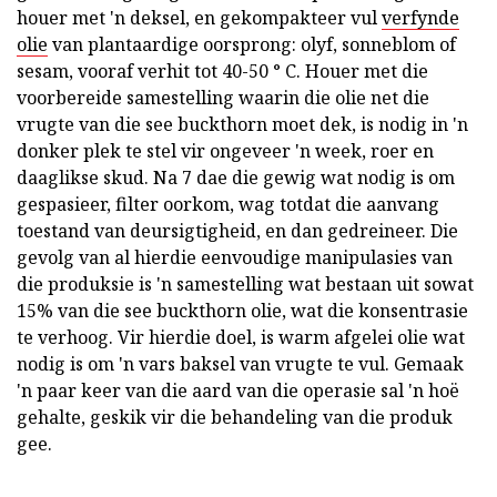
houer met 'n deksel, en gekompakteer vul
verfynde
olie
van plantaardige oorsprong: olyf, sonneblom of
sesam, vooraf verhit tot 40-50 ° C. Houer met die
voorbereide samestelling waarin die olie net die
vrugte van die see buckthorn moet dek, is nodig in 'n
donker plek te stel vir ongeveer 'n week, roer en
daaglikse skud. Na 7 dae die gewig wat nodig is om
gespasieer, filter oorkom, wag totdat die aanvang
toestand van deursigtigheid, en dan gedreineer. Die
gevolg van al hierdie eenvoudige manipulasies van
die produksie is 'n samestelling wat bestaan uit sowat
15% van die see buckthorn olie, wat die konsentrasie
te verhoog. Vir hierdie doel, is warm afgelei olie wat
nodig is om 'n vars baksel van vrugte te vul. Gemaak
'n paar keer van die aard van die operasie sal 'n hoë
gehalte, geskik vir die behandeling van die produk
gee.