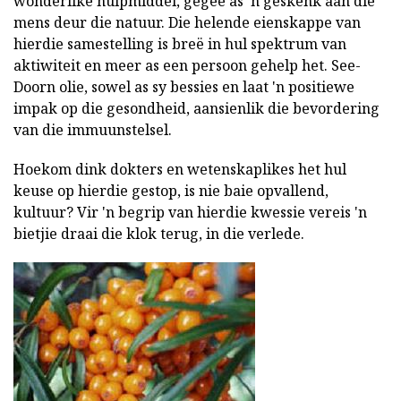
wonderlike hulpmiddel, gegee as 'n geskenk aan die
mens deur die natuur. Die helende eienskappe van
hierdie samestelling is breë in hul spektrum van
aktiwiteit en meer as een persoon gehelp het. See-
Doorn olie, sowel as sy bessies en laat 'n positiewe
impak op die gesondheid, aansienlik die bevordering
van die immuunstelsel.
Hoekom dink dokters en wetenskaplikes het hul
keuse op hierdie gestop, is nie baie opvallend,
kultuur? Vir 'n begrip van hierdie kwessie vereis 'n
bietjie draai die klok terug, in die verlede.