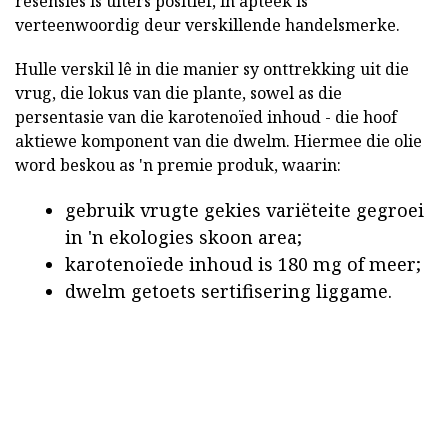
resensies is uiters positief, in apteek is
verteenwoordig deur verskillende handelsmerke.
Hulle verskil lê in die manier sy onttrekking uit die
vrug, die lokus van die plante, sowel as die
persentasie van die karotenoïed inhoud - die hoof
aktiewe komponent van die dwelm. Hiermee die olie
word beskou as 'n premie produk, waarin:
gebruik vrugte gekies variëteite gegroei
in 'n ekologies skoon area;
karotenoïede inhoud is 180 mg of meer;
dwelm getoets sertifisering liggame.