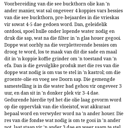
Voorbereiding van die see buckthorn olie kan 'n
ander manier, wat sal ongeveer 4 koppies vars bessies
van die see buckthorn, pre-bejaardes in die vrieskas
vir sowat 4-5 dae gedoen word. Dan, geleidelik
ontdooi, spoel hulle onder lopende water nodig en
druk die sap, wat na die filter in 'n glas houer gegooi.
Doppe wat oorbly na die verpletterende bessies om
droog te word, los te maak van dit die sade en maal
dit in 'n koppie koffie grinder om 'n toestand van 'n
efa. Dan is die gevolglike produk met die res van die
doppe wat nodig is om vas te stel in 'n kastrol; om die
groente-olie en voeg see Doorn sap. Die gemengde
samestelling is in die water bad gehou vir ongeveer 3
uur, en dan sit in 'n donker plek vir 3-4 dae.
Gedurende hierdie tyd het die olie laag gevorm word
op die oppervlak van die vloeistof, wat akkuraat
bepaal word en verwyder word na 'n ander houer. Die
res van die fondse wat nodig is om te gooi in 'n ander
pot, laat staan vir 'n ander 3 dae en weer saam te stel