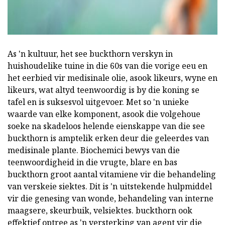
As 'n kultuur, het see buckthorn verskyn in
huishoudelike tuine in die 60s van die vorige eeu en
het eerbied vir medisinale olie, asook likeurs, wyne en
likeurs, wat altyd teenwoordig is by die koning se
tafel en is suksesvol uitgevoer. Met so 'n unieke
waarde van elke komponent, asook die volgehoue
soeke na skadeloos helende eienskappe van die see
buckthorn is amptelik erken deur die geleerdes van
medisinale plante. Biochemici bewys van die
teenwoordigheid in die vrugte, blare en bas
buckthorn groot aantal vitamiene vir die behandeling
van verskeie siektes. Dit is 'n uitstekende hulpmiddel
vir die genesing van wonde, behandeling van interne
maagsere, skeurbuik, velsiektes. buckthorn ook
effektief optree as 'n versterking van agent vir die