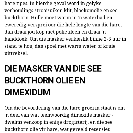
hare tipes. In hierdie geval word in gelyke
verhoudings strooisuiker, klit, bloekomolie en see
buckthorn. Hulle moet warm in 'n waterbad en
eweredig versprei oor die hele lengte van die hare,
dan draai jou kop met poliëtileen en draai 'n
handdoek. Om die masker verkieslik binne 2-3 uur in
stand te hou, dan spoel met warm water of kruie
uittreksel.
DIE MASKER VAN DIE SEE
BUCKTHORN OLIE EN
DIMEXIDUM
Om die bevordering van die hare groei in staat is om
'n deel van wat teenwoordig dimexide masker -
dwelms verkoop in enige drogisterij, en die see
buckthorn olie vir hare, wat gereeld resensies