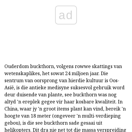
ad
Ouderdom buckthorn, volgens rowwe skattings van
wetenskaplikes, het sowat 24 miljoen jaar. Die
sentrum van oorsprong van hierdie kultuur is Oos-
Asië, is die antieke medisyne suksesvol gebruik word
deur duisende van plante, see buckthorn was nog
altyd 'n ereplek gegee vir haar kosbare kwaliteit. In
China, waar jy 'n groot items plant kan vind, bereik 'n
hoogte van 18 meter (ongeveer 'n multi-verdieping
gebou), is die see buckthorn sade gesaai uit
helikopters. Dit dra nie net tot die massa verspreiding