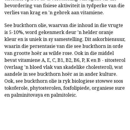
bevordering van fisiese aktiwiteit in tydperke van die
verlies van krag en 'n gebrek aan vitamiene.
See buckthorn olie, waarvan die inhoud in die vrugte
is 5-10%, word gekenmerk deur 'n helder oranje
kleur en is uniek in sy samestelling. Dit askorbiensuur,
waarin die persentasie van die see buckthorn in orde
van grootte hoër as wilde rose. Ook in die middel
bevat vitamiene A, E, C, B1, B2, B6, P, K en B - sitosterol
(verlaag 'n bloed vlak van skadelike cholesterol), wat
aandele in see buckthorn hoër as in ander kulture.
Ook, see buckthorn olie is ryk biologiese stowwe soos
tokoferole, phytosterolen, fosfolipiede, organiese sure
en palminitovaya en palmitoleic.