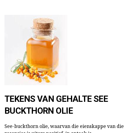
TEKENS VAN GEHALTE SEE
BUCKTHORN OLIE
See-buckthorn olie, waarvan die eienskappe van die