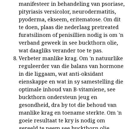
manifesteer in behandeling van psoriase,
pityriasis versicolor, neurodermatitis,
pyoderma, ekseem, eritematose. Om dit
te doen, plaas die nederlaag pretreated
furatsilinom of penisillien nodig is om 'n
verband geweek in see buckthorn olie,
wat daagliks verander toe te pas.
Verbeter manlike krag. Om 'n natuurlike
reguleerder van die balans van hormone
in die liggaam, wat anti-oksidant
eienskappe en wat in sy samestelling die
optimale inhoud van B-vitamiene, see
buckthorn ondersteun jeug en
gesondheid, dra by tot die behoud van
manlike krag en toename sterkte. Om 'n
goeie resultaat te kry is nodig om
gereeld te neem see buckthorn olie