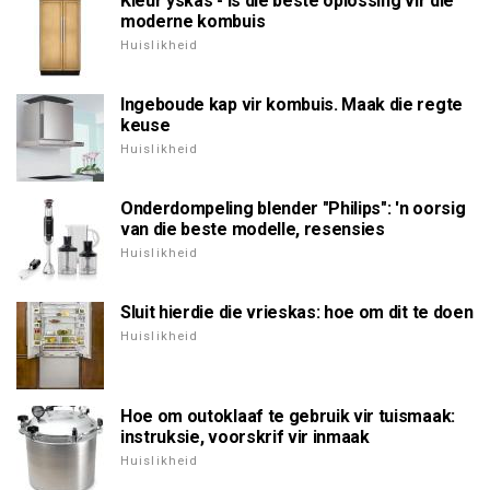
Kleur yskas - is die beste oplossing vir die
moderne kombuis
Huislikheid
Ingeboude kap vir kombuis. Maak die regte
keuse
Huislikheid
Onderdompeling blender "Philips": 'n oorsig
van die beste modelle, resensies
Huislikheid
Sluit hierdie die vrieskas: hoe om dit te doen
Huislikheid
Hoe om outoklaaf te gebruik vir tuismaak:
instruksie, voorskrif vir inmaak
Huislikheid