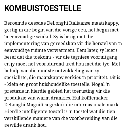
KOMBUISTOESTELLE
Beroemde deesdae DeLonghi Italiaanse maatskappy,
gestig in die begin van die vorige eeu, het begin met
'n eenvoudige winkel. Sy is besig met die
implementering van gereedskap vir die herstel van 'n
eenvoudige ruimte verwarmers. Eers later, sy leiers
besef dat die toekoms - vir die tegniese vooruitgang
en jy moet net voortdurend tred hou met die tye. Met
behulp van die nuutste ontwikkeling van sy
spesialiste, die maatskappy verkies 'n prioriteit. Dit is
- klein en groot huishoudelike toestelle. Nogal 'n
prestasie in hierdie gebied het toerusting vir die
produksie van warm drankies. Hul koffiemaker
DeLonghi Magnifica geskok die internasionale mark.
Hierdie intelligente toestel is 'n toestel wat die tien
verskillende maniere van die voorbereiding van die
gewilde drank hou.