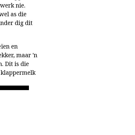
 werk nie.
wel as die
nder dig dit
eïen en
ekker, maar 'n
 Dit is die
t klappermelk