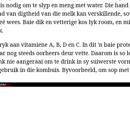
 is nodig om te slyp en meng met water. Die hand
ad van digtheid van die melk kan verskillende, so
ë wees. Baie dik en vetterige kos lyk room, en mi
k.
yk aan vitamiene A, B, D en C. In dit 'n baie prot
ar nog steeds oorheers deur vette. Daarom is so l
k nie aangeraai om te drink in sy suiwerste vorm.
 gebruik in die kombuis. Byvoorbeeld, om sop me