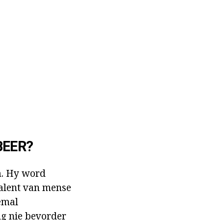
BEER?
m. Hy word
valent van mense
temal
ng nie bevorder