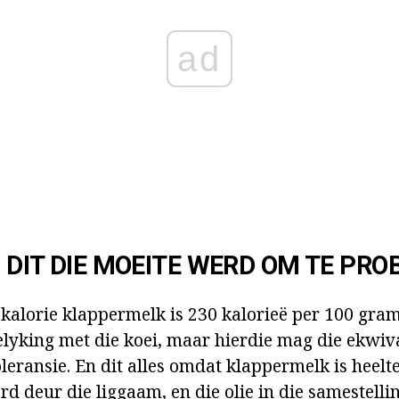
ad
 DIT DIE MOEITE WERD OM TE PRO
kalorie klappermelk is 230 kalorieë per 100 gra
elyking met die koei, maar hierdie mag die ekwi
oleransie. En dit alles omdat klappermelk is heel
d deur die liggaam, en die olie in die samestelli