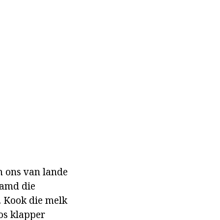
m ons van lande
aamd die
. Kook die melk
oos klapper