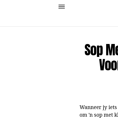
Sop M
Voo
Wanneer jy iets 
om 'n sop met kl