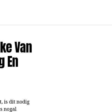
ke Van
g En
, is dit nodig
is nogal