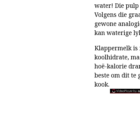
water! Die pulp
Volgens die gra
gewone analogie
kan waterige ly
Klappermelk is r
koolhidrate, ma
hoë-kalorie dran
beste om dit te
kook.