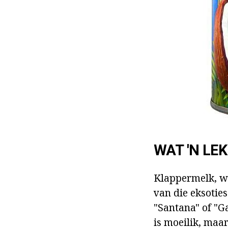
WAT 'N LE
Klappermelk, wa
van die eksoties
"Santana" of "G
is moeilik, maar