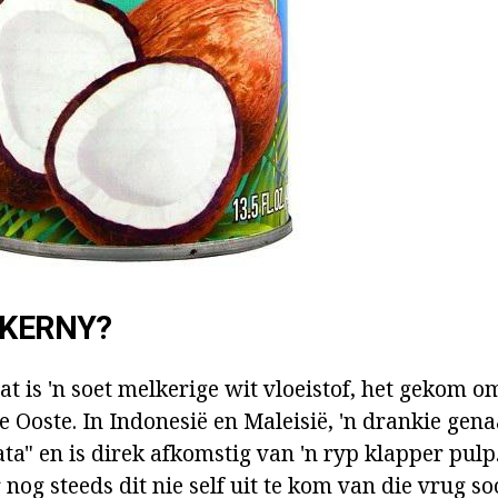
KKERNY?
t is 'n soet melkerige wit vloeistof, het gekom o
e Ooste. In Indonesië en Maleisië, 'n drankie gen
ata" en is direk afkomstig van 'n ryp klapper pulp
 nog steeds dit nie self uit te kom van die vrug s