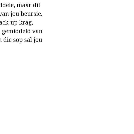
ddele, maar dit
van jou beursie.
back-up krag,
'n gemiddeld van
 die sop sal jou