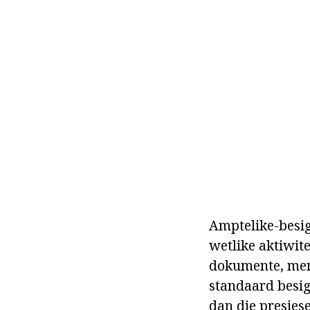
Amptelike-besig
wetlike aktiwit
dokumente, mem
standaard besig
dan die presies