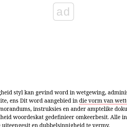
ad
heid styl kan gevind word in wetgewing, admini
eite, ens Dit word aangebied in
die vorm van wett
orandums, instruksies en ander amptelike dok
heid woordeskat gedefinieer omkeerbesit. Alle in
e uiteengesit en dubbelsinnigheid te vermy.