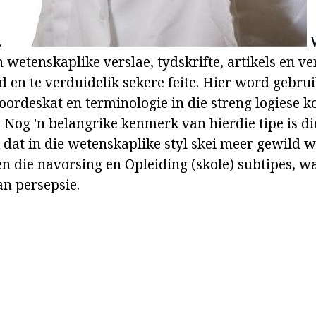
.
W
 wetenskaplike verslae, tydskrifte, artikels en v
d en te verduidelik sekere feite. Hier word gebru
oordeskat en terminologie in die streng logiese 
. Nog 'n belangrike kenmerk van hierdie tipe is d
 dat in die wetenskaplike styl skei meer gewild w
 die navorsing en Opleiding (skole) subtipes, wat
an persepsie.