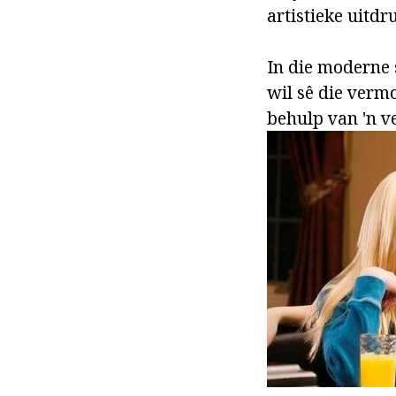
artistieke uitdr
In die moderne s
wil sê die verm
behulp van 'n v