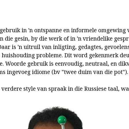
gebruik in 'n ontspanne en informele omgewing v
 die gesin, by die werk of in 'n vriendelike gesp
Daar is 'n uitruil van inligting, gedagtes, gevoelen
 huishouding probleme. Dit word gekenmerk deu
e. Woorde gebruik is eenvoudig, neutraal, en dikw
s ingevoeg idiome (bv "twee duim van die pot").
verdere style van spraak in die Russiese taal, w