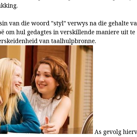
ukking.
in van die woord "styl" verwys na die gehalte van
oë om hul gedagtes in verskillende maniere uit te
erskeidenheid van taalhulpbronne.
As gevolg hierv