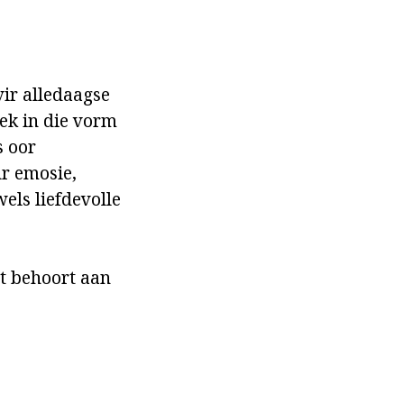
ir alledaagse
rek in die vorm
s oor
r emosie,
els liefdevolle
at behoort aan