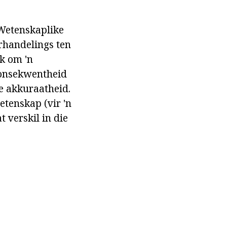
etenskaplike
erhandelings ten
ik om 'n
konsekwentheid
ie akkuraatheid.
etenskap (vir 'n
 verskil in die