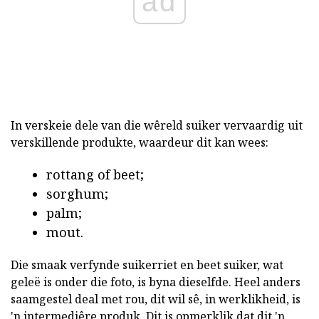
ad
In verskeie dele van die wêreld suiker vervaardig uit
verskillende produkte, waardeur dit kan wees:
rottang of beet;
sorghum;
palm;
mout.
Die smaak verfynde suikerriet en beet suiker, wat
geleë is onder die foto, is byna dieselfde. Heel anders
saamgestel deal met rou, dit wil sê, in werklikheid, is
'n intermediêre produk. Dit is opmerklik dat dit 'n