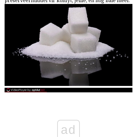
preserveermiddel vir konfyt, jellie, en nog baie meer.
ad