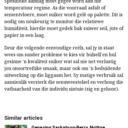
Spesifieke aandag moet gegee word aan die
temperatuur regime. As die voorraad asfalt of
sementvloere, moet suiker word gelê op palette. Dit is
nodig om noukeurig te monitor die relatiewe
humiditeit, hierdie moet gedek bak suiwer seil, jute of
papier in een laag.
Deur die volgende eenvoudige reëls, sal jy in staat
wees om sonder probleme te kies vir hulself en hul
gesinne 'n kwaliteit suiker wat sal nie net verlustig
jou onoortreflike smaak, maar ook om 'n beduidende
uitwerking op die liggaam het. Sy matige verbruik sal
aansienlik versterk die senuweestelsel en verhoog die
vatbaarheid van die individu sintuie (sig en gehoor).
Similar articles
Genesing Saskatoon-Berry. Nuttige