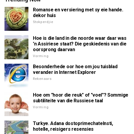
Romanse en versiering met sy eie hande.
dekor huis
Stokperdjie
Hoe is die land in die noorde waar daar was
'n Assiriese staat? Die geskiedenis van die
oorsprong daarvan
Vorming
Besonderhede oor hoe om jou tuisblad
verander in Internet Explorer
Rekenaars
Hoe om "hoor die reuk" of "voel"? Sommige
subtiliteite van die Russiese taal
Vorming
Turkye. Adana dostoprimechatelnsti,
hotelle, reisigers resensies