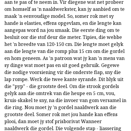
aan te pas of te neem in. Vir diegene wat net probeer
om homself as 'n naaldwerkster, kan jy aanbied om te
maak 'n eenvoudige model. So, somer rok met sy
hande is elasties, effens opgevlam, en die lengte kan
aangepas word na jou smaak. Die eerste ding om te
besluit oor die stof deur die meter. Tipies, die webbe
het 'n breedte van 120-150 cm. Die lengte moet gelyk
aan die lengte van die romp plus 15 cm om die gordel
en hom geneem. As 'n patroon wat jy kan 'n mens van
sy dinge wat moet pas en sit goed gebruik. Gegewe
die nodige voorsiening vir die onderste flap, sny die
lap rompe. Werk die twee kante syrande. Dit blyk uit
die "pyp" - die grootste deel. Om die strook gordels
gelyk aan die omtrek van die heupe en 5 cm, vou,
kruis-skakel te sny, na die invoer van gom versamel in
die ring. Nou moet jy 'n gordel naaldwerk aan die
grootste deel. Somer rok met jou hande kan effens
plooi, dan moet jy stof prisborivat Wanneer
naaldwerk die gordel. Die volgende stap - liassering