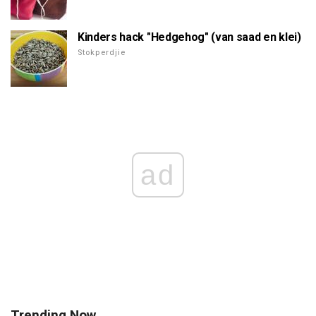
Kinders hack "Hedgehog" (van saad en klei)
Stokperdjie
ad
Trending Now